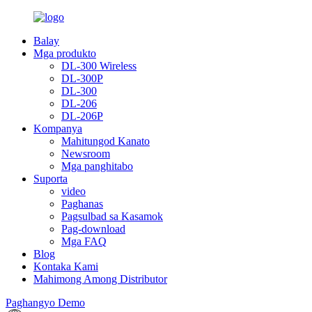
Balay
Mga produkto
DL-300 Wireless
DL-300P
DL-300
DL-206
DL-206P
Kompanya
Mahitungod Kanato
Newsroom
Mga panghitabo
Suporta
video
Paghanas
Pagsulbad sa Kasamok
Pag-download
Mga FAQ
Blog
Kontaka Kami
Mahimong Among Distributor
Paghangyo Demo