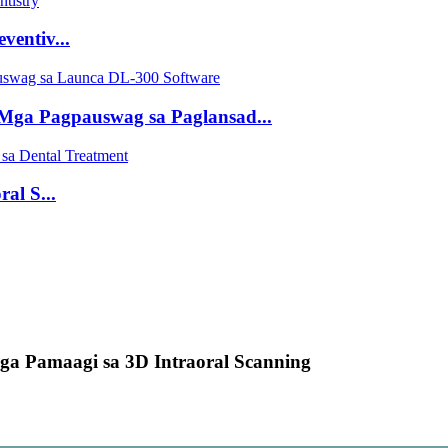
ventiv...
ga Pagpauswag sa Paglansad...
al S...
nga Pamaagi sa 3D Intraoral Scanning