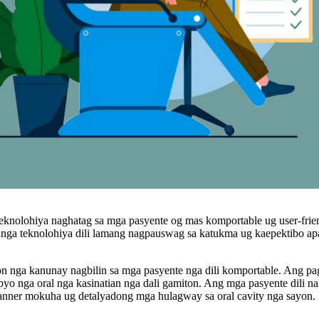
eknolohiya naghatag sa mga pasyente og mas komportable ug user-frien
 nga teknolohiya dili lamang nagpauswag sa katukma ug kaepektibo apa
n nga kanunay nagbilin sa mga pasyente nga dili komportable. Ang pa
pyo nga oral nga kasinatian nga dali gamiton. Ang mga pasyente dili n
canner mokuha ug detalyadong mga hulagway sa oral cavity nga sayon.