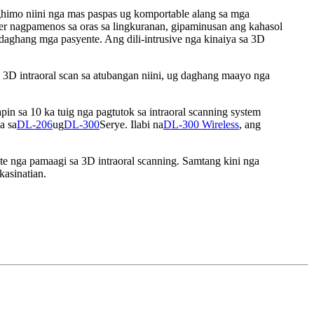
ghimo niini nga mas paspas ug komportable alang sa mga
ner nagpamenos sa oras sa lingkuranan, gipaminusan ang kahasol
 daghang mga pasyente. Ang dili-intrusive nga kinaiya sa 3D
D intraoral scan sa atubangan niini, ug daghang maayo nga
pin sa 10 ka tuig nga pagtutok sa intraoral scanning system
a sa
DL-206
ug
DL-300
Serye. Ilabi na
DL-300 Wireless
, ang
te nga pamaagi sa 3D intraoral scanning. Samtang kini nga
asinatian.