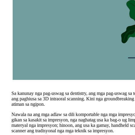
Sa kanunay nga pag-uswag sa dentistry, ang mga pag-uswag sa t
ang paghiusa sa 3D intraoral scanning. Kini nga groundbreaking
atiman sa ngipon.
Nawala na ang mga adlaw sa dili komportable nga mga impresyo
gikan sa kasakit sa impresyon, nga naghatag usa ka bag-o ug lim
materyal nga impresyon; hinoon, ang usa ka gamay, handheld s
scanner ang tradisyonal nga mga teknik sa impresyon.