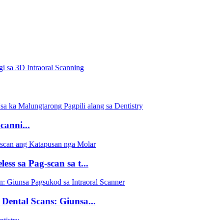
i sa 3D Intraoral Scanning
canni...
s sa Pag-scan sa t...
ental Scans: Giunsa...