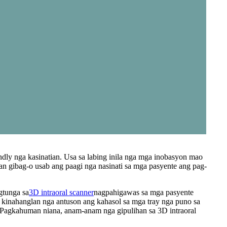
dly nga kasinatian. Usa sa labing inila nga mga inobasyon mao
n gibag-o usab ang paagi nga nasinati sa mga pasyente ang pag-
gtunga sa
3D intraoral scanner
nagpahigawas sa mga pasyente
a kinahanglan nga antuson ang kahasol sa mga tray nga puno sa
 Pagkahuman niana, anam-anam nga gipulihan sa 3D intraoral