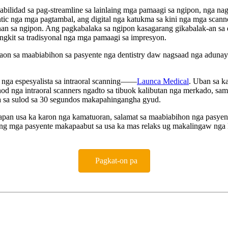
bilidad sa pag-streamline sa lainlaing mga pamaagi sa ngipon, nga na
ontic nga mga pagtambal, ang digital nga katukma sa kini nga mga scan
ranan sa ngipon. Ang pagkabalaka sa ngipon kasagarang gikabalak-an sa
ngkit sa tradisyonal nga mga pamaagi sa impresyon.
n sa maabiabihon sa pasyente nga dentistry daw nagsaad nga adunay 3
 nga espesyalista sa intraoral scanning——
Launca Medical
. Uban sa ka
 nga intraoral scanners ngadto sa tibuok kalibutan nga merkado, sam
ma sa sulod sa 30 segundos makapahingangha gyud.
 apan usa ka karon nga kamatuoran, salamat sa maabiabihon nga pasyen
ang mga pasyente makapaabut sa usa ka mas relaks ug makalingaw nga k
Pagkat-on pa