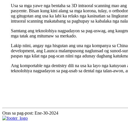
Usa sa mga yawe nga bentaha sa 3D intraoral scanning mao ang a
pasyente. Bisan kung kini alang sa mga korona, tulay, o orthod
ug gitugotan ang usa ka labi ka relaks nga kasinatian sa lingku
intraoral scanning makatabang sa paghupay sa kabalaka nga nala
Samtang ang teknolohiya nagpadayon sa pag-uswag, ang kaugmao
mga tatak ang mitumaw sa merkado.
Lakip niini, angay nga hisgutan ang una nga kompanya sa China
development, ang Launca malampusong naglunsad og sunod-sunod
paspas nga kilat nga pag-scan niini nga adunay daghang katuk
Ang komportable nga dentistry dili na usa ka layo nga katuyoan
teknolohiya nagpadayon sa pag-usab sa dental nga talan-awon, 
Oras sa pag-post: Ene-30-2024