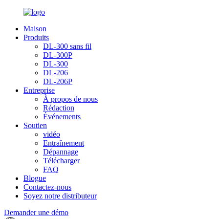
Maison
Produits
DL-300 sans fil
DL-300P
DL-300
DL-206
DL-206P
Entreprise
À propos de nous
Rédaction
Événements
Soutien
vidéo
Entraînement
Dépannage
Télécharger
FAQ
Blogue
Contactez-nous
Soyez notre distributeur
Demander une démo