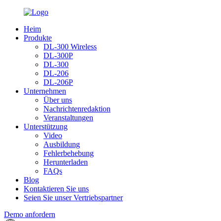
Heim
Produkte
DL-300 Wireless
DL-300P
DL-300
DL-206
DL-206P
Unternehmen
Über uns
Nachrichtenredaktion
Veranstaltungen
Unterstützung
Video
Ausbildung
Fehlerbehebung
Herunterladen
FAQs
Blog
Kontaktieren Sie uns
Seien Sie unser Vertriebspartner
Demo anfordern