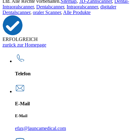
Ltd. Alle Rechte vorbehalten.
Sitemap
,
3D-Zahnscanner
,
Dental-
Intraoralscanner
,
Dentalscanner
,
Intraoralscanner
,
digitaler
Dentalscanner
,
oraler Scanner
,
Alle Produkte
ERFOLGREICH
zurück zur Homepage
Telefon
E-Mail
E-Mail
efax@launcamedical.com