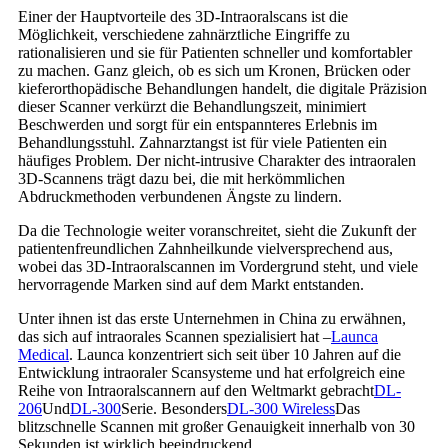
Einer der Hauptvorteile des 3D-Intraoralscans ist die
Möglichkeit, verschiedene zahnärztliche Eingriffe zu
rationalisieren und sie für Patienten schneller und komfortabler
zu machen. Ganz gleich, ob es sich um Kronen, Brücken oder
kieferorthopädische Behandlungen handelt, die digitale Präzision
dieser Scanner verkürzt die Behandlungszeit, minimiert
Beschwerden und sorgt für ein entspannteres Erlebnis im
Behandlungsstuhl. Zahnarztangst ist für viele Patienten ein
häufiges Problem. Der nicht-intrusive Charakter des intraoralen
3D-Scannens trägt dazu bei, die mit herkömmlichen
Abdruckmethoden verbundenen Ängste zu lindern.
Da die Technologie weiter voranschreitet, sieht die Zukunft der
patientenfreundlichen Zahnheilkunde vielversprechend aus,
wobei das 3D-Intraoralscannen im Vordergrund steht, und viele
hervorragende Marken sind auf dem Markt entstanden.
Unter ihnen ist das erste Unternehmen in China zu erwähnen,
das sich auf intraorales Scannen spezialisiert hat –
Launca
Medical
. Launca konzentriert sich seit über 10 Jahren auf die
Entwicklung intraoraler Scansysteme und hat erfolgreich eine
Reihe von Intraoralscannern auf den Weltmarkt gebracht
DL-
206
Und
DL-300
Serie. Besonders
DL-300 Wireless
Das
blitzschnelle Scannen mit großer Genauigkeit innerhalb von 30
Sekunden ist wirklich beeindruckend.