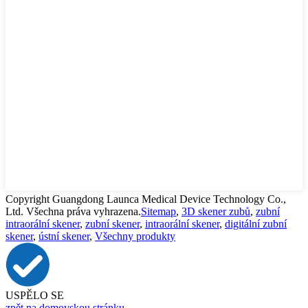
Copyright Guangdong Launca Medical Device Technology Co.,
Ltd. Všechna práva vyhrazena.
Sitemap
,
3D skener zubů
,
zubní
intraorální skener
,
zubní skener
,
intraorální skener
,
digitální zubní
skener
,
ústní skener
,
Všechny produkty
USPĚLO SE
zpět na domovskou stránku