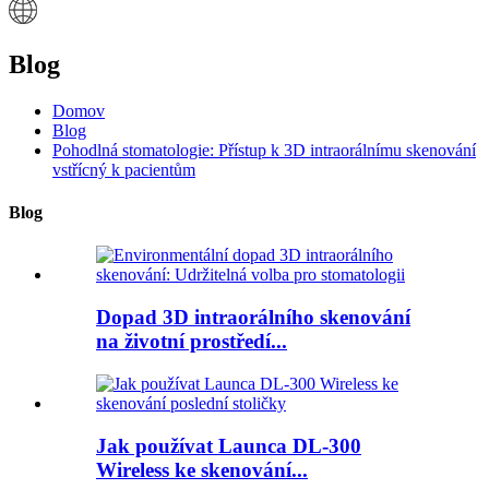
Blog
Domov
Blog
Pohodlná stomatologie: Přístup k 3D intraorálnímu skenování
vstřícný k pacientům
Blog
Dopad 3D intraorálního skenování
na životní prostředí...
Jak používat Launca DL-300
Wireless ke skenování...