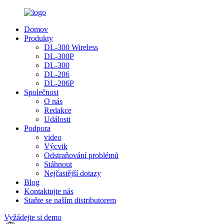
Domov
Produkty
DL-300 Wireless
DL-300P
DL-300
DL-206
DL-206P
Společnost
O nás
Redakce
Události
Podpora
video
Výcvik
Odstraňování problémů
Stáhnout
Nejčastější dotazy
Blog
Kontaktujte nás
Staňte se naším distributorem
Vyžádejte si demo