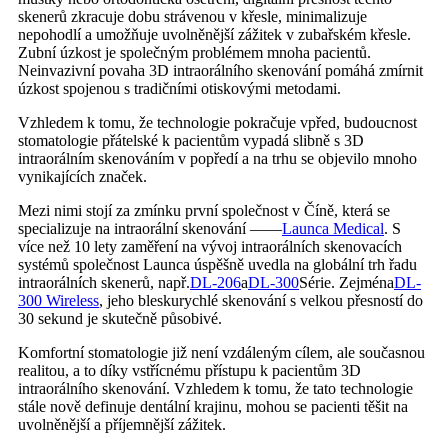
skenerů zkracuje dobu strávenou v křesle, minimalizuje
nepohodlí a umožňuje uvolněnější zážitek v zubařském křesle.
Zubní úzkost je společným problémem mnoha pacientů.
Neinvazivní povaha 3D intraorálního skenování pomáhá zmírnit
úzkost spojenou s tradičními otiskovými metodami.
Vzhledem k tomu, že technologie pokračuje vpřed, budoucnost
stomatologie přátelské k pacientům vypadá slibně s 3D
intraorálním skenováním v popředí a na trhu se objevilo mnoho
vynikajících značek.
Mezi nimi stojí za zmínku první společnost v Číně, která se
specializuje na intraorální skenování ——
Launca Medical
. S
více než 10 lety zaměření na vývoj intraorálních skenovacích
systémů společnost Launca úspěšně uvedla na globální trh řadu
intraorálních skenerů, např.
DL-206
a
DL-300
Série. Zejména
DL-
300 Wireless
, jeho bleskurychlé skenování s velkou přesností do
30 sekund je skutečně působivé.
Komfortní stomatologie již není vzdáleným cílem, ale současnou
realitou, a to díky vstřícnému přístupu k pacientům 3D
intraorálního skenování. Vzhledem k tomu, že tato technologie
stále nově definuje dentální krajinu, mohou se pacienti těšit na
uvolněnější a příjemnější zážitek.