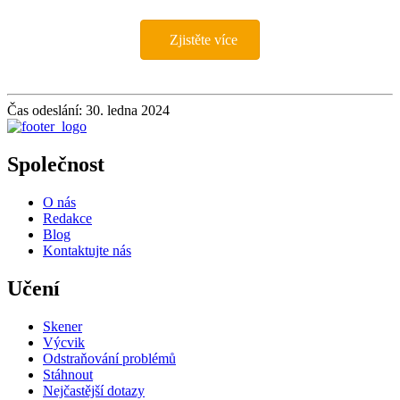
Zjistěte více
Čas odeslání: 30. ledna 2024
Společnost
O nás
Redakce
Blog
Kontaktujte nás
Učení
Skener
Výcvik
Odstraňování problémů
Stáhnout
Nejčastější dotazy