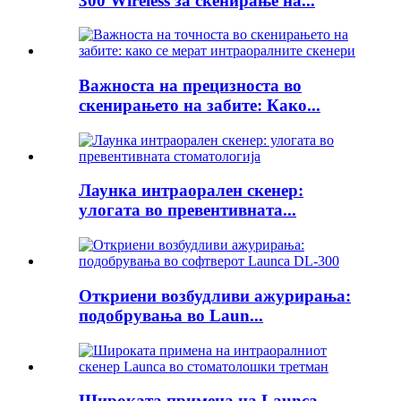
300 Wireless за скенирање на...
Важноста на прецизноста во
скенирањето на забите: Како...
Лаунка интраорален скенер:
улогата во превентивната...
Откриени возбудливи ажурирања:
подобрувања во Laun...
Широката примена на Launca