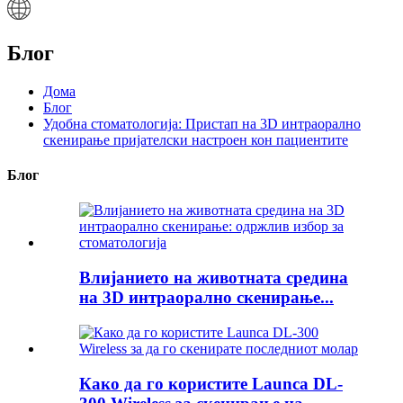
Блог
Дома
Блог
Удобна стоматологија: Пристап на 3D интраорално
скенирање пријателски настроен кон пациентите
Блог
Влијанието на животната средина
на 3D интраорално скенирање...
Како да го користите Launca DL-