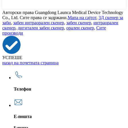
Авторски права Guangdong Launca Medical Device Technology
Co., Ltd. Сите права се задржани.
Мапа на сајтот
,
3Д скенер за
заби
,
забен интраорален скенер
,
забен скенер
,
интраорален
скенер
,
дигитален забен скенер
,
орален скенер
,
Сите
производи
УСПЕШЕ
назад на почетната страница
Телефон
Е-пошта
Е-пошта