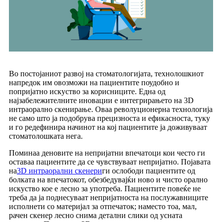
Во постојаниот развој на стоматологијата, технолошкиот
напредок им овозможи на пациентите поудобно и
попријатно искуство за корисниците. Една од
најзабележителните иновации е интегрирањето на 3D
интраорално скенирање. Оваа револуционерна технологија
не само што ја подобрува прецизноста и ефикасноста, туку
и го редефинира начинот на кој пациентите ја доживуваат
стоматолошката нега.
Поминаа деновите на непријатни впечатоци кои често ги
оставаа пациентите да се чувствуваат непријатно. Појавата
на
3D интраорални скенери
ги ослободи пациентите од
болката на впечатокот, обезбедувајќи ново и чисто орално
искуство кое е лесно за употреба. Пациентите повеќе не
треба да ја поднесуваат непријатноста на послужавниците
исполнети со материјал за отпечаток; наместо тоа, мал,
рачен скенер лесно снима детални слики од усната