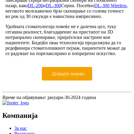
лансираше серија интраорални скенери на глобалниот
пазар, како
DL-206
и
DL-300
Серии. Посебно
DL-300 Wireless
,
неговото молскавично брзо скенирање со голема точност
во рок од 30 секунди е навистина импресивно.
Удобната стоматологија повеќе не е далечна цел, туку
сегашна реалност, благодарение на пристапот на 3D
интраорално скенирање, пријателски настроен кон
пациентите. Бидејќи оваа технологија продолжува да го
редефинира стоматолошкиот пејзаж, пациентите можат да
се радуваат на порелаксирано и попријатно искуство.
Дознајте повеќе
Време на објавување: јануари-30-2024 година
Компанија
За нас
Редакција