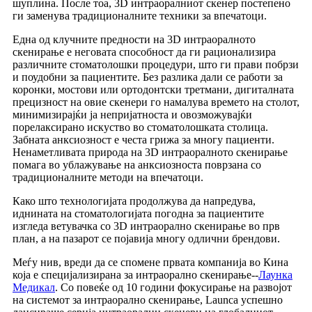
шуплина. После тоа, 3D интраоралниот скенер постепено
ги заменува традиционалните техники за впечатоци.
Една од клучните предности на 3D интраоралното
скенирање е неговата способност да ги рационализира
различните стоматолошки процедури, што ги прави побрзи
и поудобни за пациентите. Без разлика дали се работи за
коронки, мостови или ортодонтски третмани, дигиталната
прецизност на овие скенери го намалува времето на столот,
минимизирајќи ја непријатноста и овозможувајќи
порелаксирано искуство во стоматолошката столица.
Забната анксиозност е честа грижа за многу пациенти.
Ненаметливата природа на 3D интраоралното скенирање
помага во ублажување на анксиозноста поврзана со
традиционалните методи на впечатоци.
Како што технологијата продолжува да напредува,
иднината на стоматологијата погодна за пациентите
изгледа ветувачка со 3D интраорално скенирање во прв
план, а на пазарот се појавија многу одлични брендови.
Меѓу нив, вреди да се спомене првата компанија во Кина
која е специјализирана за интраорално скенирање--
Лаунка
Медикал
. Со повеќе од 10 години фокусирање на развојот
на системот за интраорално скенирање, Launca успешно