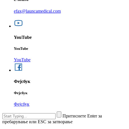
efax@launcamedical.com
YouTube
YouTube
YouTube
Фејсбук
Фејсбук
Фејсбук
Притиснете Enter за
пребарување или ESC за затворање