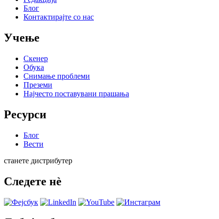
Блог
Контактирајте со нас
Учење
Скенер
Обука
Снимање проблеми
Преземи
Најчесто поставувани прашања
Ресурси
Блог
Вести
станете дистрибутер
Следете нè