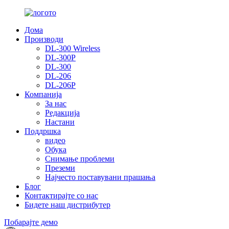
Дома
Производи
DL-300 Wireless
DL-300P
DL-300
DL-206
DL-206P
Компанија
За нас
Редакција
Настани
Поддршка
видео
Обука
Снимање проблеми
Преземи
Најчесто поставувани прашања
Блог
Контактирајте со нас
Бидете наш дистрибутер
Побарајте демо