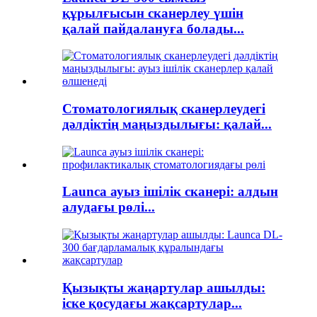
құрылғысын сканерлеу үшін
қалай пайдалануға болады...
Стоматологиялық сканерлеудегі
дәлдіктің маңыздылығы: қалай...
Launca ауыз ішілік сканері: алдын
алудағы рөлі...
Қызықты жаңартулар ашылды:
іске қосудағы жақсартулар...