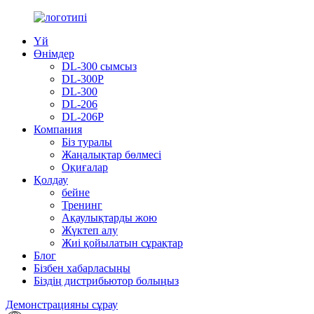
Үй
Өнімдер
DL-300 сымсыз
DL-300P
DL-300
DL-206
DL-206P
Компания
Біз туралы
Жаңалықтар бөлмесі
Оқиғалар
Қолдау
бейне
Тренинг
Ақаулықтарды жою
Жүктеп алу
Жиі қойылатын сұрақтар
Блог
Бізбен хабарласыңы
Біздің дистрибьютор болыңыз
Демонстрацияны сұрау