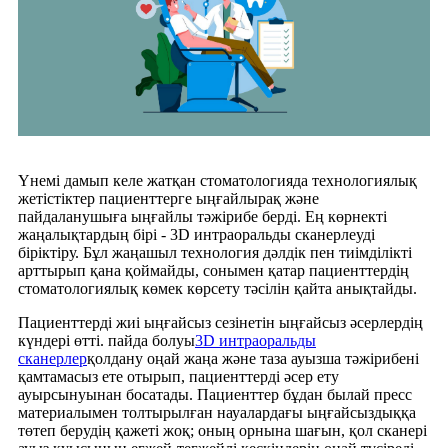
Үнемі дамып келе жатқан стоматологияда технологиялық
жетістіктер пациенттерге ыңғайлырақ және
пайдаланушыға ыңғайлы тәжірибе берді. Ең көрнекті
жаңалықтардың бірі - 3D интраоральды сканерлеуді
біріктіру. Бұл жаңашыл технология дәлдік пен тиімділікті
арттырып қана қоймайды, сонымен қатар пациенттердің
стоматологиялық көмек көрсету тәсілін қайта анықтайды.
Пациенттерді жиі ыңғайсыз сезінетін ыңғайсыз әсерлердің
күндері өтті. пайда болуы
3D интраоральды
сканерлер
қолдану оңай жаңа және таза ауызша тәжірибені
қамтамасыз ете отырып, пациенттерді әсер ету
ауырсынуынан босатады. Пациенттер бұдан былай пресс
материалымен толтырылған науалардағы ыңғайсыздыққа
төтеп берудің қажеті жоқ; оның орнына шағын, қол сканері