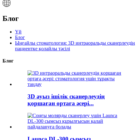
Блог
Үй
Блог
Ыңғайлы стоматология: 3D интраоральды сканерлеудің
пациентке қолайлы тәсілі
Блог
3D ауыз ішілік сканерлеудің
қоршаған ортаға әсері...
Launca DL-300 сымсыз