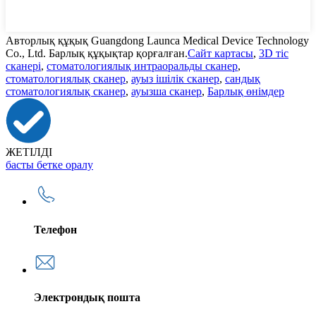
Авторлық құқық Guangdong Launca Medical Device Technology
Co., Ltd. Барлық құқықтар қорғалған.
Сайт картасы
,
3D тіс
сканері
,
стоматологиялық интраоральды сканер
,
стоматологиялық сканер
,
ауыз ішілік сканер
,
сандық
стоматологиялық сканер
,
ауызша сканер
,
Барлық өнімдер
ЖЕТІЛДІ
басты бетке оралу
Телефон
Электрондық пошта