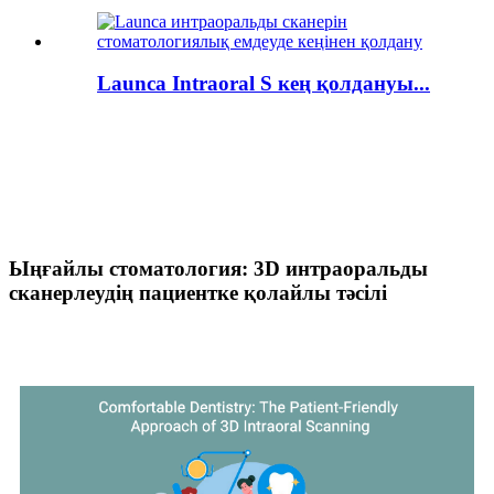
Launca Intraoral S кең қолдануы...
Ыңғайлы стоматология: 3D интраоральды
сканерлеудің пациентке қолайлы тәсілі