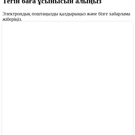
Тегін баға ұсынысын алыңыз
Электрондық поштаңызды қалдырыңыз және бізге хабарлама
жіберіңіз.