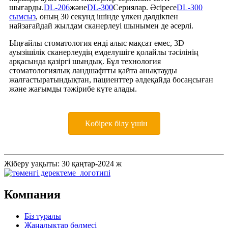
шығарды.
DL-206
және
DL-300
Сериялар. Әсіресе
DL-300
сымсыз
, оның 30 секунд ішінде үлкен дәлдікпен
найзағайдай жылдам сканерлеуі шынымен де әсерлі.
Ыңғайлы стоматология енді алыс мақсат емес, 3D
ауызішілік сканерлеудің емделушіге қолайлы тәсілінің
арқасында қазіргі шындық. Бұл технология
стоматологиялық ландшафтты қайта анықтауды
жалғастыратындықтан, пациенттер әлдеқайда босаңсыған
және жағымды тәжірибе күте алады.
Көбірек білу үшін
Жіберу уақыты: 30 қаңтар-2024 ж
Компания
Біз туралы
Жаңалықтар бөлмесі