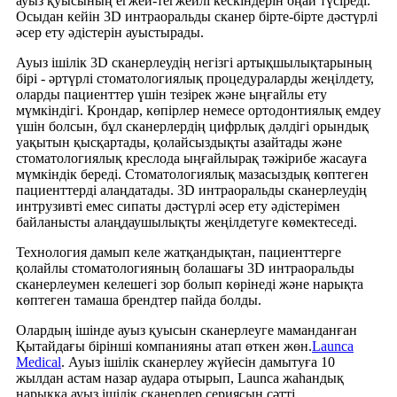
ауыз қуысының егжей-тегжейлі кескіндерін оңай түсіреді.
Осыдан кейін 3D интраоральды сканер бірте-бірте дәстүрлі
әсер ету әдістерін ауыстырады.
Ауыз ішілік 3D сканерлеудің негізгі артықшылықтарының
бірі - әртүрлі стоматологиялық процедураларды жеңілдету,
оларды пациенттер үшін тезірек және ыңғайлы ету
мүмкіндігі. Крондар, көпірлер немесе ортодонтиялық емдеу
үшін болсын, бұл сканерлердің цифрлық дәлдігі орындық
уақытын қысқартады, қолайсыздықты азайтады және
стоматологиялық креслода ыңғайлырақ тәжірибе жасауға
мүмкіндік береді. Стоматологиялық мазасыздық көптеген
пациенттерді алаңдатады. 3D интраоральды сканерлеудің
интрузивті емес сипаты дәстүрлі әсер ету әдістерімен
байланысты алаңдаушылықты жеңілдетуге көмектеседі.
Технология дамып келе жатқандықтан, пациенттерге
қолайлы стоматологияның болашағы 3D интраоральды
сканерлеумен келешегі зор болып көрінеді және нарықта
көптеген тамаша брендтер пайда болды.
Олардың ішінде ауыз қуысын сканерлеуге маманданған
Қытайдағы бірінші компанияны атап өткен жөн.
Launca
Medical
. Ауыз ішілік сканерлеу жүйесін дамытуға 10
жылдан астам назар аудара отырып, Launca жаһандық
нарыққа ауыз ішілік сканерлер сериясын сәтті