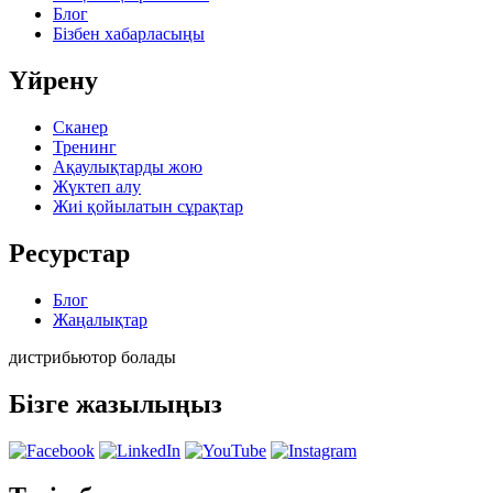
Блог
Бізбен хабарласыңы
Үйрену
Сканер
Тренинг
Ақаулықтарды жою
Жүктеп алу
Жиі қойылатын сұрақтар
Ресурстар
Блог
Жаңалықтар
дистрибьютор болады
Бізге жазылыңыз