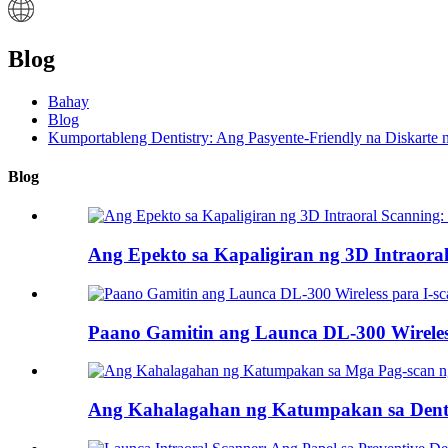
Blog
Bahay
Blog
Kumportableng Dentistry: Ang Pasyente-Friendly na Diskarte 
Blog
Ang Epekto sa Kapaligiran ng 3D Intraoral 
Paano Gamitin ang Launca DL-300 Wireless 
Ang Kahalagahan ng Katumpakan sa Denta