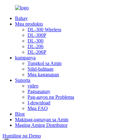
Bahay
Mga produkto
DL-300 Wireless
DL-300P
DL-300
DL-206
DL-206P
kumpanya
Tungkol sa Amin
Silid-balitaan
Mga kaganapan
Suporta
video
Pagsasanay
Pag-aayos ng Problema
I-download
Mga FAQ
Blog
Makipag-ugnayan sa Amin
Maging Aming Distributor
Humiling ng Demo