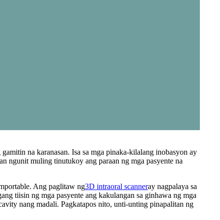
 gamitin na karanasan. Isa sa mga pinaka-kilalang inobasyon ay
an ngunit muling tinutukoy ang paraan ng mga pasyente na
mportable. Ang paglitaw ng
3D intraoral scanner
ay nagpalaya sa
angang tiisin ng mga pasyente ang kakulangan sa ginhawa ng mga
avity nang madali. Pagkatapos nito, unti-unting pinapalitan ng