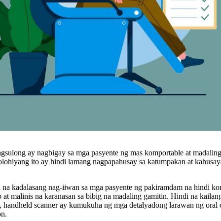
pagsulong ay nagbigay sa mga pasyente ng mas komportable at madaling
lohiyang ito ay hindi lamang nagpapahusay sa katumpakan at kahusay
 na kadalasang nag-iiwan sa mga pasyente ng pakiramdam na hindi ko
 at malinis na karanasan sa bibig na madaling gamitin. Hindi na kail
it, handheld scanner ay kumukuha ng mga detalyadong larawan ng oral c
on.