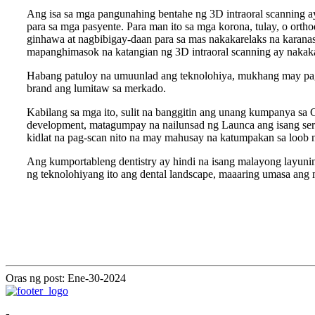
Ang isa sa mga pangunahing bentahe ng 3D intraoral scanning a
para sa mga pasyente. Para man ito sa mga korona, tulay, o orth
ginhawa at nagbibigay-daan para sa mas nakakarelaks na karanas
mapanghimasok na katangian ng 3D intraoral scanning ay nakaka
Habang patuloy na umuunlad ang teknolohiya, mukhang may pag-a
brand ang lumitaw sa merkado.
Kabilang sa mga ito, sulit na banggitin ang unang kumpanya sa
development, matagumpay na nailunsad ng Launca ang isang sery
kidlat na pag-scan nito na may mahusay na katumpakan sa loob 
Ang kumportableng dentistry ay hindi na isang malayong layunin 
ng teknolohiyang ito ang dental landscape, maaaring umasa ang 
Oras ng post: Ene-30-2024