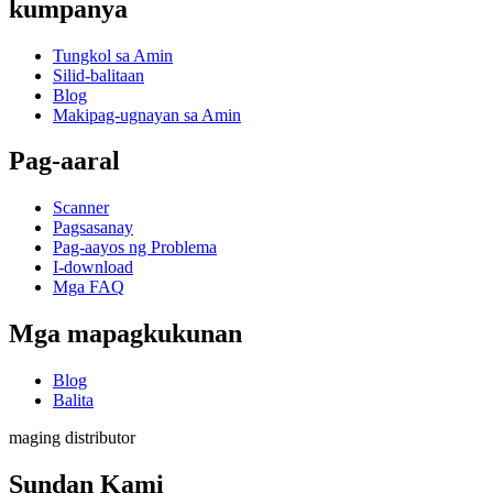
kumpanya
Tungkol sa Amin
Silid-balitaan
Blog
Makipag-ugnayan sa Amin
Pag-aaral
Scanner
Pagsasanay
Pag-aayos ng Problema
I-download
Mga FAQ
Mga mapagkukunan
Blog
Balita
maging distributor
Sundan Kami