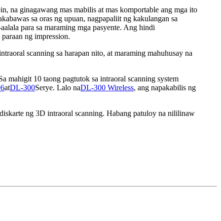
pin, na ginagawang mas mabilis at mas komportable ang mga ito
kakabawas sa oras ng upuan, nagpapaliit ng kakulangan sa
-aalala para sa maraming mga pasyente. Ang hindi
 paraan ng impression.
ntraoral scanning sa harapan nito, at maraming mahuhusay na
 Sa mahigit 10 taong pagtutok sa intraoral scanning system
06
at
DL-300
Serye. Lalo na
DL-300 Wireless
, ang napakabilis ng
diskarte ng 3D intraoral scanning. Habang patuloy na nililinaw