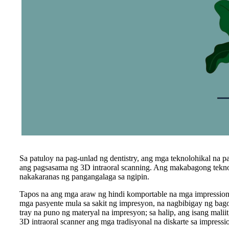
Sa patuloy na pag-unlad ng dentistry, ang mga teknolohikal na 
ang pagsasama ng 3D intraoral scanning. Ang makabagong tekno
nakakaranas ng pangangalaga sa ngipin.
Tapos na ang mga araw ng hindi komportable na mga impression
mga pasyente mula sa sakit ng impresyon, na nagbibigay ng bago
tray na puno ng materyal na impresyon; sa halip, ang isang mali
3D intraoral scanner ang mga tradisyonal na diskarte sa impressi