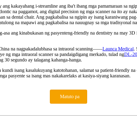
y ang kakayahang i-streamline ang iba't ibang mga pamamaraan sa ngi
odontic na paggamot, ang digital precision ng mga scanner na ito ay na
an sa dental chair. Ang pagkabalisa sa ngipin ay isang karaniwang pag
tulong na mapawi ang pagkabalisa na nauugnay sa mga tradisyonal na
sa ang kinabukasan ng pasyenteng-friendly na dentistry na may 3D i
 China na nagpakadalubhasa sa intraoral scanning——
Launca Medical
.
e ng mga intraoral scanner sa pandaigdigang merkado, tulad ng
DL-2
ng 30 segundo ay talagang kahanga-hanga.
kundi isang kasalukuyang katotohanan, salamat sa patient-friendly na 
mga pasyente sa isang mas nakakarelaks at kasiya-siyang karanasan.
Matuto pa