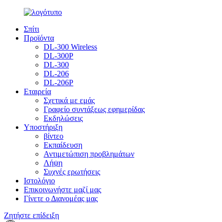
Σπίτι
Προϊόντα
DL-300 Wireless
DL-300P
DL-300
DL-206
DL-206P
Εταιρεία
Σχετικά με εμάς
Γραφείο συντάξεως εφημερίδας
Εκδηλώσεις
Υποστήριξη
βίντεο
Εκπαίδευση
Αντιμετώπιση προβλημάτων
Λήψη
Συχνές ερωτήσεις
Ιστολόγιο
Επικοινωνήστε μαζί μας
Γίνετε ο Διανομέας μας
Ζητήστε επίδειξη