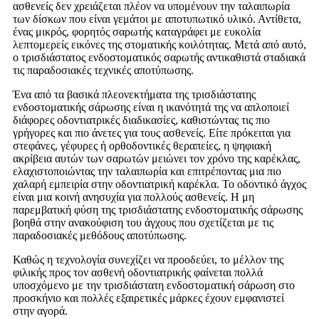
ασθενείς δεν χρειάζεται πλέον να υπομένουν την ταλαιπωρία
των δίσκων που είναι γεμάτοι με αποτυπωτικό υλικό. Αντίθετα,
ένας μικρός, φορητός σαρωτής καταγράφει με ευκολία
λεπτομερείς εικόνες της στοματικής κοιλότητας. Μετά από αυτό,
ο τρισδιάστατος ενδοστοματικός σαρωτής αντικαθιστά σταδιακά
τις παραδοσιακές τεχνικές αποτύπωσης.
Ένα από τα βασικά πλεονεκτήματα της τρισδιάστατης
ενδοστοματικής σάρωσης είναι η ικανότητά της να απλοποιεί
διάφορες οδοντιατρικές διαδικασίες, καθιστώντας τις πιο
γρήγορες και πιο άνετες για τους ασθενείς. Είτε πρόκειται για
στεφάνες, γέφυρες ή ορθοδοντικές θεραπείες, η ψηφιακή
ακρίβεια αυτών των σαρωτών μειώνει τον χρόνο της καρέκλας,
ελαχιστοποιώντας την ταλαιπωρία και επιτρέποντας μια πιο
χαλαρή εμπειρία στην οδοντιατρική καρέκλα. Το οδοντικό άγχος
είναι μια κοινή ανησυχία για πολλούς ασθενείς. Η μη
παρεμβατική φύση της τρισδιάστατης ενδοστοματικής σάρωσης
βοηθά στην ανακούφιση του άγχους που σχετίζεται με τις
παραδοσιακές μεθόδους αποτύπωσης.
Καθώς η τεχνολογία συνεχίζει να προοδεύει, το μέλλον της
φιλικής προς τον ασθενή οδοντιατρικής φαίνεται πολλά
υποσχόμενο με την τρισδιάστατη ενδοστοματική σάρωση στο
προσκήνιο και πολλές εξαιρετικές μάρκες έχουν εμφανιστεί
στην αγορά.