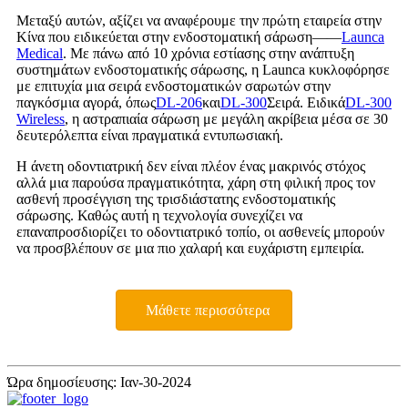
Μεταξύ αυτών, αξίζει να αναφέρουμε την πρώτη εταιρεία στην
Κίνα που ειδικεύεται στην ενδοστοματική σάρωση——
Launca
Medical
. Με πάνω από 10 χρόνια εστίασης στην ανάπτυξη
συστημάτων ενδοστοματικής σάρωσης, η Launca κυκλοφόρησε
με επιτυχία μια σειρά ενδοστοματικών σαρωτών στην
παγκόσμια αγορά, όπως
DL-206
και
DL-300
Σειρά. Ειδικά
DL-300
Wireless
, η αστραπιαία σάρωση με μεγάλη ακρίβεια μέσα σε 30
δευτερόλεπτα είναι πραγματικά εντυπωσιακή.
Η άνετη οδοντιατρική δεν είναι πλέον ένας μακρινός στόχος
αλλά μια παρούσα πραγματικότητα, χάρη στη φιλική προς τον
ασθενή προσέγγιση της τρισδιάστατης ενδοστοματικής
σάρωσης. Καθώς αυτή η τεχνολογία συνεχίζει να
επαναπροσδιορίζει το οδοντιατρικό τοπίο, οι ασθενείς μπορούν
να προσβλέπουν σε μια πιο χαλαρή και ευχάριστη εμπειρία.
Μάθετε περισσότερα
Ώρα δημοσίευσης: Ιαν-30-2024