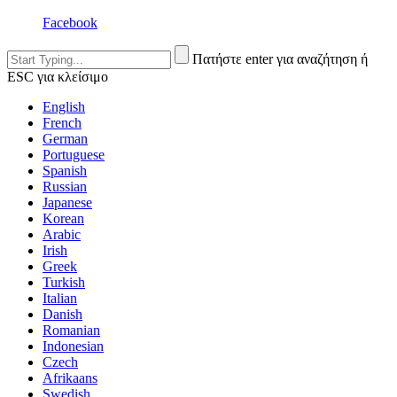
Facebook
Πατήστε enter για αναζήτηση ή
ESC για κλείσιμο
English
French
German
Portuguese
Spanish
Russian
Japanese
Korean
Arabic
Irish
Greek
Turkish
Italian
Danish
Romanian
Indonesian
Czech
Afrikaans
Swedish