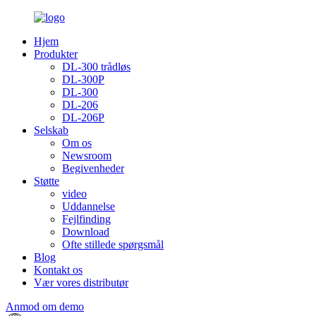
Hjem
Produkter
DL-300 trådløs
DL-300P
DL-300
DL-206
DL-206P
Selskab
Om os
Newsroom
Begivenheder
Støtte
video
Uddannelse
Fejlfinding
Download
Ofte stillede spørgsmål
Blog
Kontakt os
Vær vores distributør
Anmod om demo