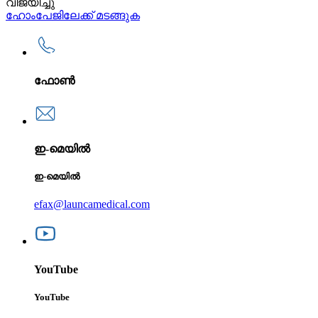
വിജയിച്ചു
ഹോംപേജിലേക്ക് മടങ്ങുക
ഫോൺ
ഇ-മെയിൽ
ഇ-മെയിൽ
efax@launcamedical.com
YouTube
YouTube