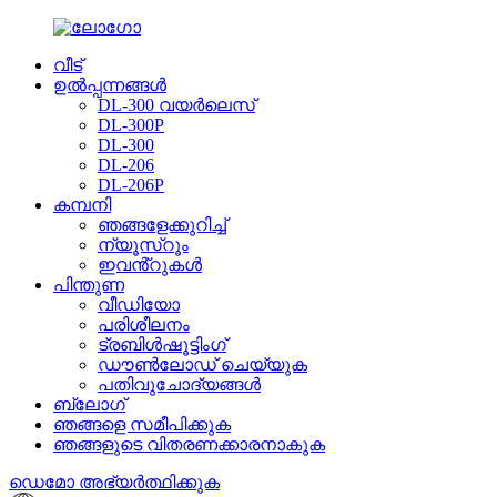
വീട്
ഉൽപ്പന്നങ്ങൾ
DL-300 വയർലെസ്
DL-300P
DL-300
DL-206
DL-206P
കമ്പനി
ഞങ്ങളേക്കുറിച്ച്
ന്യൂസ്റൂം
ഇവൻ്റുകൾ
പിന്തുണ
വീഡിയോ
പരിശീലനം
ട്രബിൾഷൂട്ടിംഗ്
ഡൗൺലോഡ് ചെയ്യുക
പതിവുചോദ്യങ്ങൾ
ബ്ലോഗ്
ഞങ്ങളെ സമീപിക്കുക
ഞങ്ങളുടെ വിതരണക്കാരനാകുക
ഡെമോ അഭ്യർത്ഥിക്കുക