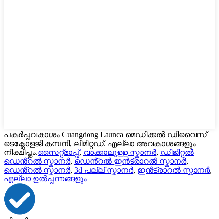
പകർപ്പവകാശം Guangdong Launca മെഡിക്കൽ ഡിവൈസ്
ടെക്നോളജി കമ്പനി, ലിമിറ്റഡ്. എല്ലാ അവകാശങ്ങളും
നിക്ഷിപ്തം.
സൈറ്റ്മാപ്പ്
,
വാക്കാലുള്ള സ്കാനർ
,
ഡിജിറ്റൽ
ഡെൻ്റൽ സ്കാനർ
,
ഡെൻ്റൽ ഇൻട്രാറൽ സ്കാനർ
,
ഡെൻ്റൽ സ്കാനർ
,
3d പല്ല് സ്കാനർ
,
ഇൻട്രാറൽ സ്കാനർ
,
എല്ലാ ഉൽപ്പന്നങ്ങളും