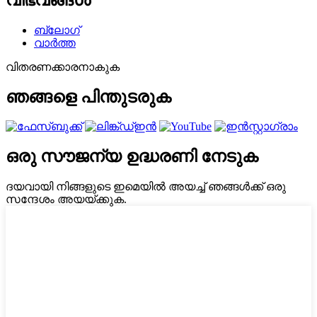
ബ്ലോഗ്
വാർത്ത
വിതരണക്കാരനാകുക
ഞങ്ങളെ പിന്തുടരുക
ഒരു സൗജന്യ ഉദ്ധരണി നേടുക
ദയവായി നിങ്ങളുടെ ഇമെയിൽ അയച്ച് ഞങ്ങൾക്ക് ഒരു
സന്ദേശം അയയ്‌ക്കുക.