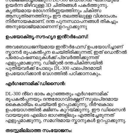
ഉയർന്ന മിഴിവുള്ള 3D ചിത്രങ്ങൾ പകർത്തുന്നു.
കൃത്യമായ രോഗനിർണ്ണയത്തിനും ചികിത്സ
ആസൂത്രണത്തിനും ഈ തലത്തിലുള്ള വിശദാംശം
നിർണായകമാണ്, ദന്ത പുനഃസ്ഥാപനങ്ങൾ തികച്ചും
അനുയോജ്യമാണെന്ന് ഉറപ്പാക്കുന്നു
ഉപയോക്തൃ-സൗഹൃദ ഇൻ്റർഫേസ്:
അവബോധജന്യമായ ഇൻ്റർഫേസ് ഉപയോഗിച്ചാണ്
സ്കാനർ രൂപകൽപ്പന ചെയ്തിരിക്കുന്നത്, ഇത് ഡെൻ്റൽ
പ്രൊഫഷണലുകൾക്ക് പ്രവർത്തിക്കുന്നത്
എളുപ്പമാക്കുന്നു. ഡിജിറ്റൽ ദന്തചികിത്സയിൽ
പുതിയവർക്ക് പോലും DL-300 ഫലപ്രദമായി
ഉപയോഗിക്കാൻ വേഗത്തിൽ പഠിക്കാനാകും.
എർഗണോമിക് ഡിസൈൻ:
DL-300 ൻ്റെ ഭാരം കുറഞ്ഞതും എർഗണോമിക്
രൂപകൽപ്പനയും ദന്തരോഗവിദഗ്ദ്ധന് സുഖപ്രദമായ
കൈകാര്യം ചെയ്യൽ ഉറപ്പാക്കുന്നു, ദീർഘകാല
ഉപയോഗത്തിൽ ക്ഷീണം കുറയ്ക്കുന്നു. ഈ ഡിസൈൻ
വായയുടെ എല്ലാ ഭാഗങ്ങളിലും എത്തിച്ചേരുന്നത്
എളുപ്പമാക്കുന്നു, സമഗ്രമായ സ്കാനുകൾ ഉറപ്പാക്കുന്നു.
തടസ്സമില്ലാത്ത സംയോജനം: