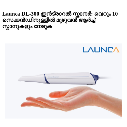
Launca DL-300 ഇൻട്രാറൽ സ്കാനർ: വെറും 10
സെക്കൻഡിനുള്ളിൽ മുഴുവൻ ആർച്ച്
സ്കാനുകളും നേടുക