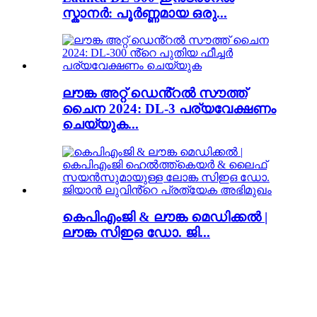
സ്കാനർ: പൂർണ്ണമായ ഒരു...
ലൗങ്ക അറ്റ് ഡെൻ്റൽ സൗത്ത്
ചൈന 2024: DL-3 പര്യവേക്ഷണം
ചെയ്യുക...
കെപിഎംജി & ലൗങ്ക മെഡിക്കൽ |
ലൗങ്ക സിഇഒ ഡോ. ജി...