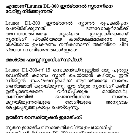
എന്താണ് Launca DL-300 ഇൻട്രാറൽ സ്കാനറിനെ
വേറിട്ടു നിർത്തുന്നത്?
Launca DL-300 ഇൻട്രാറൽ സ്കാനർ രൂപകൽപ്പന
ചെയ്തിരിക്കുന്നത് ദന്തഡോക്ടർമാർക്ക്
അസാധാരണമായ കൃത്യത ഉറപ്പാക്കിക്കൊണ്ട്
സ്കാനിംഗ് പ്രക്രിയയെ കാര്യക്ഷമമാക്കുന്ന ഒരു
ശക്തമായ ഉപകരണം നൽകാനാണ്. അതിൻ്റെ ചില
പ്രധാന സവിശേഷതകൾ ഇതാ:
അൾട്രാ ഫാസ്റ്റ് സ്കാനിംഗ് സ്പീഡ്:
Launca DL-300-ന് 15 സെക്കൻഡിനുള്ളിൽ ഒരു പൂർണ്ണ
ഡെൻ്റൽ കമാനം സ്കാൻ ചെയ്യാൻ കഴിയും, ഇത്
ഡിജിറ്റൽ ഇംപ്രഷനുകൾക്ക് ആവശ്യമായ സമയം
ഗണ്യമായി കുറയ്ക്കുന്നു. ഈ ദ്രുത സ്കാനിംഗ് കഴിവ്
ഉൽപ്പാദനക്ഷമത വർദ്ധിപ്പിക്കുക മാത്രമല്ല,
കസേരയിൽ ചെലവഴിക്കേണ്ട സമയം
കുറയ്ക്കുന്നതിലൂടെ രോഗിയുടെ അനുഭവം
മെച്ചപ്പെടുത്തുകയും ചെയ്യുന്നു.
ഉയർന്ന റെസല്യൂഷൻ ഇമേജിംഗ്:
നൂതന ഇമേജിംഗ് സാങ്കേതികവിദ്യ ഉപയോഗിച്ച്
സജ്ജീകരിച്ചിരിക്കുന്ന DL-300 ഡെൻ്റൽ ഘടനയുടെ