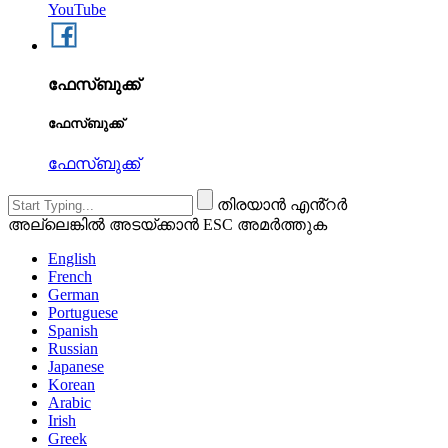
YouTube
ഫേസ്ബുക്ക്
ഫേസ്ബുക്ക്
ഫേസ്ബുക്ക്
തിരയാൻ എൻ്റർ
അല്ലെങ്കിൽ അടയ്ക്കാൻ ESC അമർത്തുക
English
French
German
Portuguese
Spanish
Russian
Japanese
Korean
Arabic
Irish
Greek