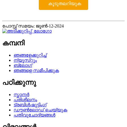
കൂടുതലറിയുക
പോസ്റ്റ് സമയം: ജൂൺ-12-2024
കമ്പനി
ഞങ്ങളേക്കുറിച്ച്
ന്യൂസ്റൂം
ബ്ലോഗ്
ഞങ്ങളെ സമീപിക്കുക
പഠിക്കുന്നു
സ്കാനർ
പരിശീലനം
ട്രബിൾഷൂട്ടിംഗ്
ഡൗൺലോഡ് ചെയ്യുക
പതിവുചോദ്യങ്ങൾ
വിഭവങ്ങൾ