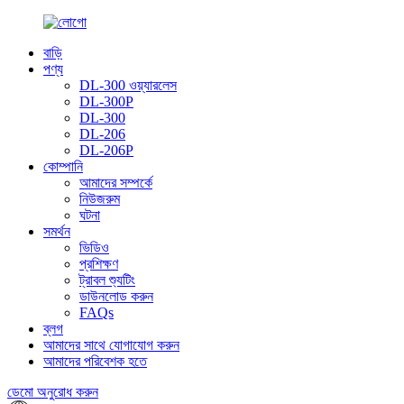
বাড়ি
পণ্য
DL-300 ওয়্যারলেস
DL-300P
DL-300
DL-206
DL-206P
কোম্পানি
আমাদের সম্পর্কে
নিউজরুম
ঘটনা
সমর্থন
ভিডিও
প্রশিক্ষণ
ট্রাবল শ্যুটিং
ডাউনলোড করুন
FAQs
ব্লগ
আমাদের সাথে যোগাযোগ করুন
আমাদের পরিবেশক হতে
ডেমো অনুরোধ করুন