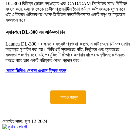
DL-300 বিভিন্ন ডেন্টাল সফ্টওয়্যার এবং CAD/CAM সিস্টেমের সাথে নির্বিঘ্নে
সংহত করে, স্ক্যানিং থেকে ডেন্টাল প্রস্থেটিক্স তৈরি পর্যন্ত কর্মপ্রবাহকে সুগম করে।
এই একীকরণ ঐতিহ্যগত থেকে ডিজিটাল দন্তচিকিৎসাতে একটি মসৃণ রূপান্তরকে
সহজতর করে।
অ্যাকশনে DL-300 এর অভিজ্ঞতা নিন
Launca DL-300 এর ক্ষমতার সত্যই প্রশংসা করতে, একটি ডেমো ভিডিও দেখার
অত্যন্ত সুপারিশ করা হয়। ভিডিওটি স্ক্যানারের গতি, নির্ভুলতা এবং ব্যবহারের
সহজতা প্রদর্শন করে, এই প্রযুক্তিটি কীভাবে আপনার দাঁতের অনুশীলনকে উন্নত
করতে পারে তার একটি পরিষ্কার বোঝা প্রদান করে।
ডেমো ভিডিও দেখতে এখানে ক্লিক করুন
আরও জানুন
পোস্টের সময়: জুন-12-2024