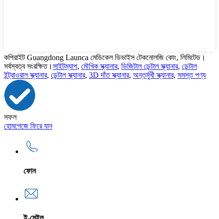
কপিরাইট Guangdong Launca মেডিকেল ডিভাইস টেকনোলজি কোং, লিমিটেড।
সর্বস্বত্ব সংরক্ষিত।
সাইটম্যাপ
,
মৌখিক স্ক্যানার
,
ডিজিটাল ডেন্টাল স্ক্যানার
,
ডেন্টাল
ইন্ট্রাওরাল স্ক্যানার
,
ডেন্টাল স্ক্যানার
,
3D দাঁত স্ক্যানার
,
অন্তর্মুখী স্ক্যানার
,
সমস্ত পণ্য
সফল
হোমপেজে ফিরে যান
ফোন
ই-মেইল