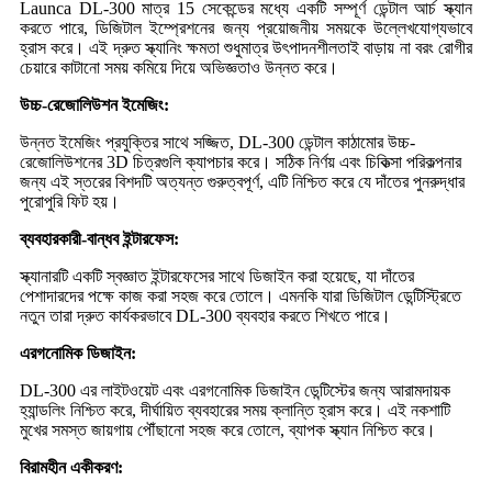
Launca DL-300 মাত্র 15 সেকেন্ডের মধ্যে একটি সম্পূর্ণ ডেন্টাল আর্চ স্ক্যান
করতে পারে, ডিজিটাল ইম্প্রেশনের জন্য প্রয়োজনীয় সময়কে উল্লেখযোগ্যভাবে
হ্রাস করে। এই দ্রুত স্ক্যানিং ক্ষমতা শুধুমাত্র উৎপাদনশীলতাই বাড়ায় না বরং রোগীর
চেয়ারে কাটানো সময় কমিয়ে দিয়ে অভিজ্ঞতাও উন্নত করে।
উচ্চ-রেজোলিউশন ইমেজিং:
উন্নত ইমেজিং প্রযুক্তির সাথে সজ্জিত, DL-300 ডেন্টাল কাঠামোর উচ্চ-
রেজোলিউশনের 3D চিত্রগুলি ক্যাপচার করে। সঠিক নির্ণয় এবং চিকিত্সা পরিকল্পনার
জন্য এই স্তরের বিশদটি অত্যন্ত গুরুত্বপূর্ণ, এটি নিশ্চিত করে যে দাঁতের পুনরুদ্ধার
পুরোপুরি ফিট হয়।
ব্যবহারকারী-বান্ধব ইন্টারফেস:
স্ক্যানারটি একটি স্বজ্ঞাত ইন্টারফেসের সাথে ডিজাইন করা হয়েছে, যা দাঁতের
পেশাদারদের পক্ষে কাজ করা সহজ করে তোলে। এমনকি যারা ডিজিটাল ডেন্টিস্ট্রিতে
নতুন তারা দ্রুত কার্যকরভাবে DL-300 ব্যবহার করতে শিখতে পারে।
এরগনোমিক ডিজাইন:
DL-300 এর লাইটওয়েট এবং এরগনোমিক ডিজাইন ডেন্টিস্টের জন্য আরামদায়ক
হ্যান্ডলিং নিশ্চিত করে, দীর্ঘায়িত ব্যবহারের সময় ক্লান্তি হ্রাস করে। এই নকশাটি
মুখের সমস্ত জায়গায় পৌঁছানো সহজ করে তোলে, ব্যাপক স্ক্যান নিশ্চিত করে।
বিরামহীন একীকরণ: