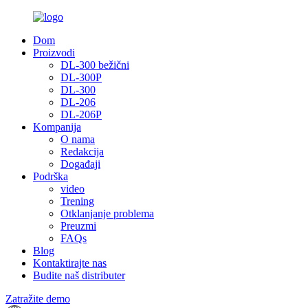
Dom
Proizvodi
DL-300 bežični
DL-300P
DL-300
DL-206
DL-206P
Kompanija
O nama
Redakcija
Događaji
Podrška
video
Trening
Otklanjanje problema
Preuzmi
FAQs
Blog
Kontaktirajte nas
Budite naš distributer
Zatražite demo