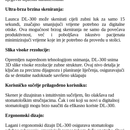
Ultra-brza brzina skeniranja:
Launca DL-300 može skenirati cijeli zubni luk za samo 15
sekundi, značajno smanjujući vrijeme potrebno za digitalne
otiske. Ova mogućnost brzog skeniranja ne samo da povećava
produktivnost, već i poboljšava iskustvo pacijenata
minimizirajući vrijeme koje im je potrebno da provedu u stolici.
Slika visoke rezolucije:
Opremljen naprednom tehnologijom snimanja, DL-300 snima
3D slike visoke rezolucije zubne strukture. Ovaj nivo detalja je
ključan za preciznu dijagnozu i planiranje liječenja, osiguravajući
da se dentalne nadoknade savršeno uklapaju
Korisničko sučelje prilagođeno korisniku:
Skener je dizajniran s intuitivnim sučeljem, što olakšava rad
stomatološkim stručnjacima. Čak i oni koji su novi u digitalnoj
stomatologiji mogu brzo naučiti da efikasno koriste DL-300.
Ergonomski dizajn:
Lagani i ergonomski dizajn DL-300 osigurava stomatologu