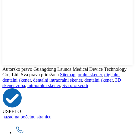
Autorsko pravo Guangdong Launca Medical Device Technology
Co., Ltd. Sva prava pridržana.
Sitemap
,
oralni skener
,
digitalni
dentalni skener
,
dentalni intraoralni skener
,
dentalni skener
,
3D
skener zuba
,
intraoralni skener
,
Svi proizvodi
USPELO
nazad na početnu stranicu