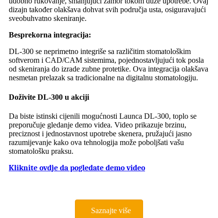
udobno rukovanje, smanjujući zamor tokom duže upotrebe. Ovaj
dizajn također olakšava dohvat svih područja usta, osiguravajući
sveobuhvatno skeniranje.
Besprekorna integracija:
DL-300 se neprimetno integriše sa različitim stomatološkim
softverom i CAD/CAM sistemima, pojednostavljujući tok posla
od skeniranja do izrade zubne protetike. Ova integracija olakšava
nesmetan prelazak sa tradicionalne na digitalnu stomatologiju.
Doživite DL-300 u akciji
Da biste istinski cijenili mogućnosti Launca DL-300, toplo se
preporučuje gledanje demo videa. Video prikazuje brzinu,
preciznost i jednostavnost upotrebe skenera, pružajući jasno
razumijevanje kako ova tehnologija može poboljšati vašu
stomatološku praksu.
Kliknite ovdje da pogledate demo video
Saznajte više