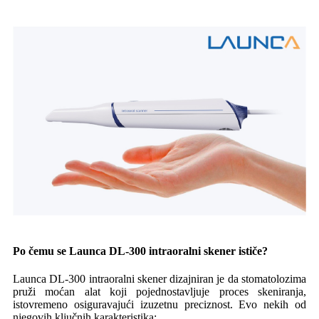
Po čemu se Launca DL-300 intraoralni skener ističe?
Launca DL-300 intraoralni skener dizajniran je da stomatolozima
pruži moćan alat koji pojednostavljuje proces skeniranja,
istovremeno osiguravajući izuzetnu preciznost. Evo nekih od
njegovih ključnih karakteristika: