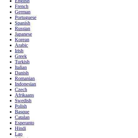
English
French
German
Portuguese
Spanish
Russian
Japanese
Korean
Arabic
Irish
Greek
Turkish
Italian
Danish
Romanian
Indonesian
Czech
Afrikaans
Swedish
Polish
Basque
Catalan
Esperanto
Hindi
Lao