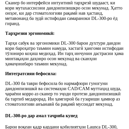
Сканер бо интерфейси интуитивӣ тарҳрезӣ шудааст, ки
кори мутахассисони дандонпизишкро осон мекунад. Ҳатто
онҳое, ки дар стоматологияи рақамӣ нав ҳастанд,
метавонанд ба зудӣ истифодаи самараноки DL-300-ро ёд
гиранд.
Тарҳрезии эргономикӣ:
Тарҳи сабук ва эргономики DL-300 барои духтури дандон
кори бароҳатро таъмин намуда, хастагӣ ҳангоми истифодаи
тӯлониро коҳиш медиҳад. Ин тарҳ инчунин дастрасии ҳама
минтақаҳои даҳонро осон мекунад ва сканҳои
ҳамаҷонибаро таъмин мекунад.
Интегратсияи бефосила:
DL-300 ба таври бефосила бо нармафзори гуногуни
дандонпизишкӣ ва системаҳои CAD/CAM муттаҳид шуда,
ҷараёни корро аз сканер то эҷоди протези дандонпизишкӣ
ба тартиб медарорад. Ин ҳамгироӣ ба гузариши ҳамвор аз
стоматологияи анъанавӣ ба рақамӣ мусоидат мекунад.
DL-300-ро дар амал таҷриба кунед
Барои воқеан қадр кардани қобилиятҳои Launca DL-300,