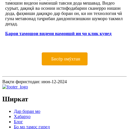
тамошои видеои намоишӣ тавсия дода мешавад. Видео
суръат, дақиқӣ ва осонии истифодабарии сканерро нишон
дода, фаҳмиши дақиқро дар бораи он, ки ин технология чӣ
гуна метавонад таҷрибаи дандонпизишкии шуморо такмил
диҳад.
Барои тамошои видеои намоишӣ ин ҷо клик кунед
Бисёр омӯхтан
Вақти фиристодан: июн-12-2024
Ширкат
Дар бораи мо
Хабарҳо
Блог
Бо мо тамос гиред