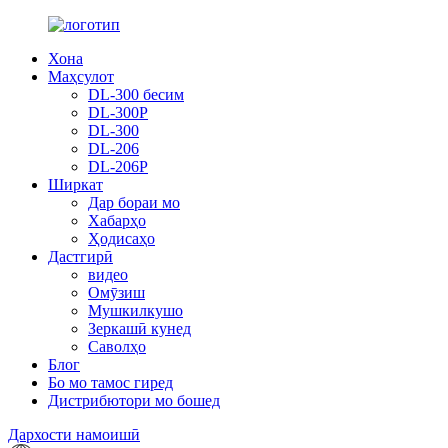
Хона
Маҳсулот
DL-300 бесим
DL-300P
DL-300
DL-206
DL-206P
Ширкат
Дар бораи мо
Хабарҳо
Ҳодисаҳо
Дастгирӣ
видео
Омӯзиш
Мушкилкушо
Зеркашӣ кунед
Саволҳо
Блог
Бо мо тамос гиред
Дистрибютори мо бошед
Дархости намоишӣ