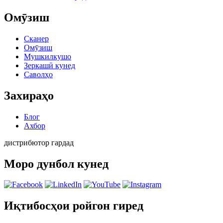
Омӯзиш
Сканер
Омӯзиш
Мушкилкушо
Зеркашӣ кунед
Саволҳо
Захираҳо
Блог
Ахбор
дистрибютор гардад
Моро дунбол кунед
Иқтибосҳои ройгон гиред