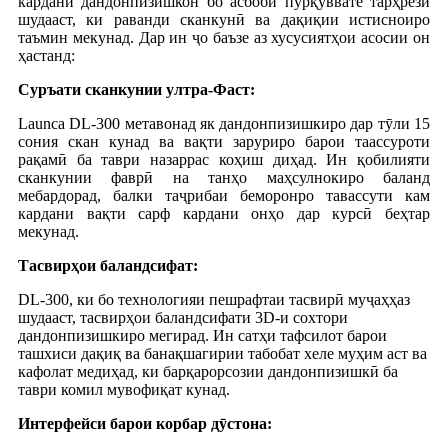
кардани дандонпизишкон бо асбоби пурқуввате тарҳрезӣ
шудааст, ки раванди сканкунӣ ва дақиқии истисноиро
таъмин мекунад. Дар ин ҷо баъзе аз хусусиятҳои асосии он
ҳастанд:
Суръати сканкунии ултра-Фаст:
Launca DL-300 метавонад як дандонпизишкиро дар тӯли 15
сония скан кунад ва вақти заруриро барои таассуроти
рақамӣ ба таври назаррас коҳиш диҳад. Ин қобилияти
сканкунии фаврӣ на танҳо маҳсулнокиро баланд
мебардорад, балки таҷрибаи беморонро тавассути кам
кардани вақти сарф кардани онҳо дар курсӣ беҳтар
мекунад.
Тасвирҳои баландсифат:
DL-300, ки бо технологияи пешрафтаи тасвирӣ муҷаҳҳаз
шудааст, тасвирҳои баландсифати 3D-и сохтори
дандонпизишкиро мегирад. Ин сатҳи тафсилот барои
ташхиси дақиқ ва банақшагирии табобат хеле муҳим аст ва
кафолат медиҳад, ки барқарорсозии дандонпизишкӣ ба
таври комил мувофиқат кунад.
Интерфейси барои корбар дӯстона: