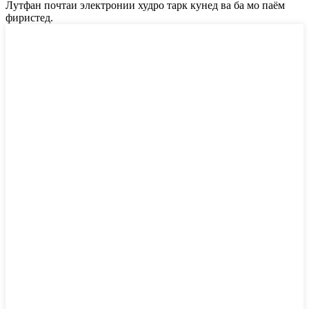
Лутфан почтаи электронии худро тарк кунед ва ба мо паём
фиристед.