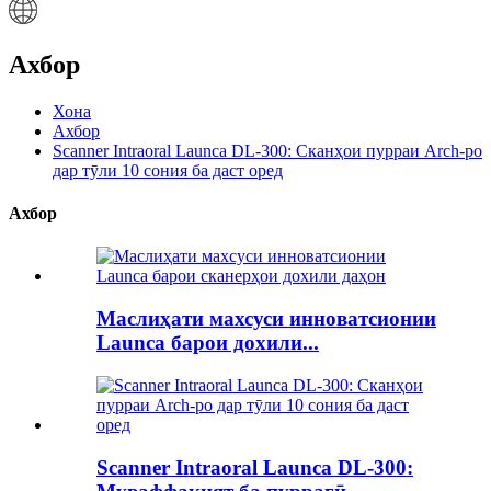
Ахбор
Хона
Ахбор
Scanner Intraoral Launca DL-300: Сканҳои пурраи Arch-ро
дар тӯли 10 сония ба даст оред
Ахбор
Маслиҳати махсуси инноватсионии
Launca барои дохили...
Scanner Intraoral Launca DL-300: