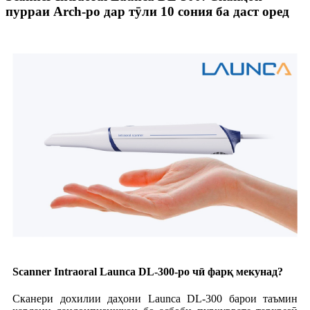
пурраи Arch-ро дар тӯли 10 сония ба даст оред
Scanner Intraoral Launca DL-300-ро чӣ фарқ мекунад?
Сканери дохилии даҳони Launca DL-300 барои таъмин