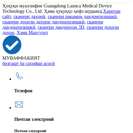
Ҳуқуқи муаллифии Guangdong Launca Medical Device
Technology Co., Ltd. Ҳама ҳуқуқҳо ҳифз шудаанд.
Харитаи
сайт
,
сканери даҳонӣ
,
сканери рақамии дандонпизишкӣ
,
сканери дохили даҳони дандонпизишкӣ
,
сканери
дандонпизишкӣ
,
сканери дандонҳои 3D
,
сканери дохили
даҳон
,
Ҳама Маҳсулот
МУВАФФАКИЯТ
бозгашт ба саҳифаи асосӣ
Телефон
Почтаи электронӣ
Почтаи электронӣ