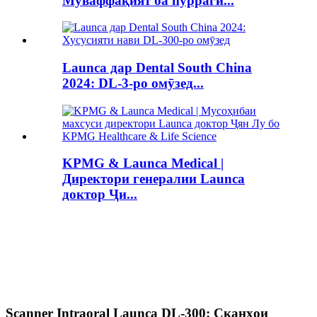
Муваффақият ба пуррагӣ...
Launca дар Dental South China
2024: DL-3-ро омӯзед...
KPMG & Launca Medical |
Директори генералии Launca
доктор Ҷи...
Scanner Intraoral Launca DL-300: Сканҳои