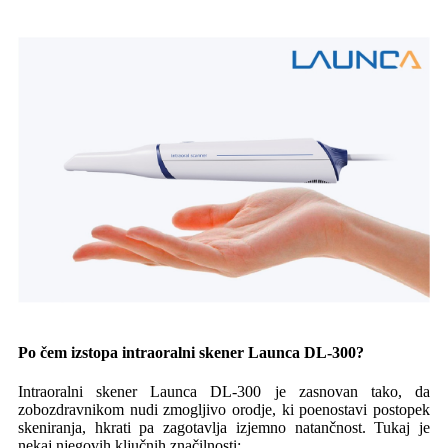
Po čem izstopa intraoralni skener Launca DL-300?
Intraoralni skener Launca DL-300 je zasnovan tako, da
zobozdravnikom nudi zmogljivo orodje, ki poenostavi postopek
skeniranja, hkrati pa zagotavlja izjemno natančnost. Tukaj je
nekaj njegovih ključnih značilnosti: