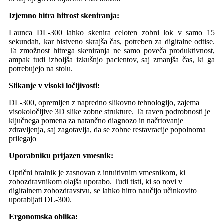
Izjemno hitra hitrost skeniranja:
Launca DL-300 lahko skenira celoten zobni lok v samo 15
sekundah, kar bistveno skrajša čas, potreben za digitalne odtise.
Ta zmožnost hitrega skeniranja ne samo poveča produktivnost,
ampak tudi izboljša izkušnjo pacientov, saj zmanjša čas, ki ga
potrebujejo na stolu.
Slikanje v visoki ločljivosti:
DL-300, opremljen z napredno slikovno tehnologijo, zajema
visokoločljive 3D slike zobne strukture. Ta raven podrobnosti je
ključnega pomena za natančno diagnozo in načrtovanje
zdravljenja, saj zagotavlja, da se zobne restavracije popolnoma
prilegajo
Uporabniku prijazen vmesnik:
Optični bralnik je zasnovan z intuitivnim vmesnikom, ki
zobozdravnikom olajša uporabo. Tudi tisti, ki so novi v
digitalnem zobozdravstvu, se lahko hitro naučijo učinkovito
uporabljati DL-300.
Ergonomska oblika: