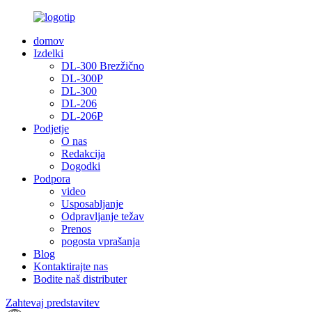
domov
Izdelki
DL-300 Brezžično
DL-300P
DL-300
DL-206
DL-206P
Podjetje
O nas
Redakcija
Dogodki
Podpora
video
Usposabljanje
Odpravljanje težav
Prenos
pogosta vprašanja
Blog
Kontaktirajte nas
Bodite naš distributer
Zahtevaj predstavitev