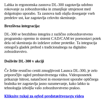
Lahka in ergonomska zasnova DL-300 zagotavlja udobno
rokovanje za zobozdravnika in zmanjšuje utrujenost med
dolgotrajno uporabo. Ta zasnova tudi olajša doseganje vseh
predelov ust, kar zagotavlja celovito skeniranje.
Brezšivna integracija:
DL-300 se brezhibno integrira z različno zobozdravstveno
programsko opremo in sistemi CAD/CAM ter poenostavi potek
dela od skeniranja do izdelave zobne protetike. Ta integracija
omogoča gladek prehod s tradicionalnega na digitalno
zobozdravstvo.
Doživite DL-300 v akciji
Če želite resnično ceniti zmogljivosti Launca DL-300, je zelo
priporočljiv ogled predstavitvenega videa. Videoposnetek
prikazuje hitrost, natančnost in enostavnost uporabe optičnega
bralnika ter zagotavlja jasno razumevanje, kako lahko ta
tehnologija izboljša vašo zobozdravstveno prakso.
Kliknite tukaj za ogled predstavitvenega videa