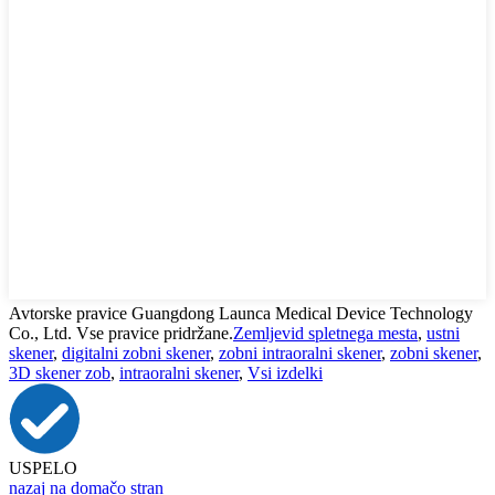
Avtorske pravice Guangdong Launca Medical Device Technology
Co., Ltd. Vse pravice pridržane.
Zemljevid spletnega mesta
,
ustni
skener
,
digitalni zobni skener
,
zobni intraoralni skener
,
zobni skener
,
3D skener zob
,
intraoralni skener
,
Vsi izdelki
USPELO
nazaj na domačo stran