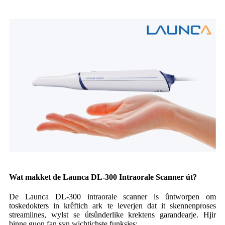
Wat makket de Launca DL-300 Intraorale Scanner út?
De Launca DL-300 intraorale scanner is ûntworpen om
toskedokters in krêftich ark te leverjen dat it skennenproses
streamlines, wylst se útsûnderlike krektens garandearje. Hjir
binne guon fan syn wichtichste funksjes: