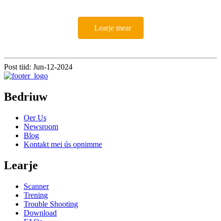
Learje mear
Post tiid: Jun-12-2024
Bedriuw
Oer Us
Newsroom
Blog
Kontakt mei ús opnimme
Learje
Scanner
Trening
Trouble Shooting
Download