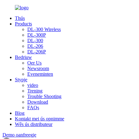
Thús
Products
DL-300 Wireless
DL-300P
DL-300
DL-206
DL-206P
Bedriuw
Oer Us
Newsroom
Eveneminten
Stypje
video
Trening
Trouble Shooting
Download
FAQs
Blog
Kontakt mei ús opnimme
Wês ús distributeur
Demo oanfreegje