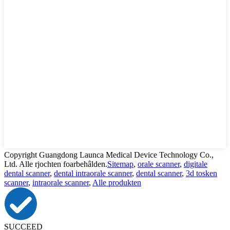
Copyright Guangdong Launca Medical Device Technology Co.,
Ltd. Alle rjochten foarbehâlden.
Sitemap
,
orale scanner
,
digitale
dental scanner
,
dental intraorale scanner
,
dental scanner
,
3d tosken
scanner
,
intraorale scanner
,
Alle produkten
SUCCEED