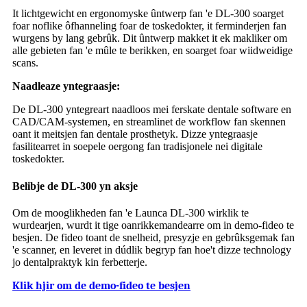
It lichtgewicht en ergonomyske ûntwerp fan 'e DL-300 soarget
foar noflike ôfhanneling foar de toskedokter, it ferminderjen fan
wurgens by lang gebrûk. Dit ûntwerp makket it ek makliker om
alle gebieten fan 'e mûle te berikken, en soarget foar wiidweidige
scans.
Naadleaze yntegraasje:
De DL-300 yntegreart naadloos mei ferskate dentale software en
CAD/CAM-systemen, en streamlinet de workflow fan skennen
oant it meitsjen fan dentale prosthetyk. Dizze yntegraasje
fasilitearret in soepele oergong fan tradisjonele nei digitale
toskedokter.
Belibje de DL-300 yn aksje
Om de mooglikheden fan 'e Launca DL-300 wirklik te
wurdearjen, wurdt it tige oanrikkemandearre om in demo-fideo te
besjen. De fideo toant de snelheid, presyzje en gebrûksgemak fan
'e scanner, en leveret in dúdlik begryp fan hoe't dizze technology
jo dentalpraktyk kin ferbetterje.
Klik hjir om de demo-fideo te besjen