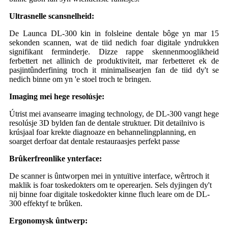
Ultrasnelle scansnelheid:
De Launca DL-300 kin in folsleine dentale bôge yn mar 15
sekonden scannen, wat de tiid nedich foar digitale yndrukken
signifikant ferminderje. Dizze rappe skennenmooglikheid
ferbettert net allinich de produktiviteit, mar ferbetteret ek de
pasjintûnderfining troch it minimalisearjen fan de tiid dy't se
nedich binne om yn 'e stoel troch te bringen.
Imaging mei hege resolúsje:
Útrist mei avansearre imaging technology, de DL-300 vangt hege
resolúsje 3D bylden fan de dentale struktuer. Dit detailnivo is
krúsjaal foar krekte diagnoaze en behannelingplanning, en
soarget derfoar dat dentale restauraasjes perfekt passe
Brûkerfreonlike ynterface:
De scanner is ûntworpen mei in yntuïtive interface, wêrtroch it
maklik is foar toskedokters om te operearjen. Sels dyjingen dy't
nij binne foar digitale toskedokter kinne fluch leare om de DL-
300 effektyf te brûken.
Ergonomysk ûntwerp: