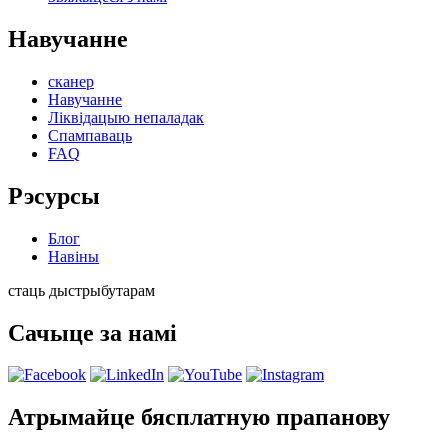
Навучанне
сканер
Навучанне
Ліквідацыю непаладак
Спампаваць
FAQ
Рэсурсы
Блог
Навіны
стаць дыстрыбутарам
Сачыце за намі
Атрымайце бясплатную прапанову