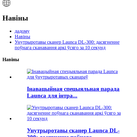
Навіны
дадому
Навіны
Унутрыротавы сканер Launca DL-300: дасягненне
поўнага сканавання аркі ўсяго за 10 секунд
Навіны
Інавацыйная спецыяльная парада
Launca для інтра...
Унутрыротавы сканер Launca DL-