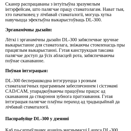
Сканер распрацаваны з інтуітыўна зразумелым
інтэрфейсам, што палягчае працу стаматолагам. Нават тыя,
хто пачатковец у лічбавай стаматалогіі, могуць хутка
навучыцца эфектыўна выкарыстоўваць DL-300.
Эрганамічны дызайн:
Лёгкі і эрганамічны дызайн DL-300 забяспечвае зручнае
выкарыстанне для стаматолага, зніжаючы стомленасць пры
працяглым выкарыстанні. Гэтая канструкцыя таксама
палягчае доступ да ўсіх абласцей рота, забяспечваючы
поўнае сканаванне.
Поўная інтэграцыя:
DL-300 бесперашкодна інтэгруецца з розным
стаматалагічных праграмным забеспячэннем і сістэмамі
CAD/CAM, упарадкоўваючы працоўны працэс ад
сканавання да стварэння зубнога пратэзавання. Гэтая
інтэграцыя палягчае плаўны пераход ад традыцыйнай да
лічбавай стаматалогіі.
Паспрабуйце DL-300 у дзеянні
Каб па-сапраўднаму ацаніць магчымасці Launca DL-300,