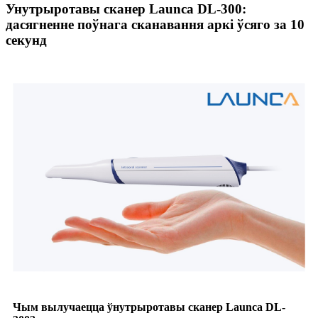
Унутрыротавы сканер Launca DL-300:
дасягненне поўнага сканавання аркі ўсяго за 10
секунд
Чым вылучаецца ўнутрыротавы сканер Launca DL-