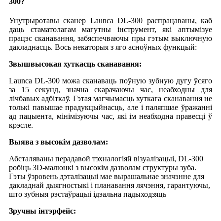
300?
Унутрыротавы сканер Launca DL-300 распрацаваны, каб
даць стаматолагам магутны інструмент, які аптымізуе
працэс сканавання, забяспечваючы пры гэтым выключную
дакладнасць. Вось некаторыя з яго асноўных функцый:
Звышвысокая хуткасць сканавання:
Launca DL-300 можа сканаваць поўную зубную дугу ўсяго
за 15 секунд, значна скарачаючы час, неабходны для
лічбавых адбіткаў. Гэтая магчымасць хуткага сканавання не
толькі павышае прадукцыйнасць, але і паляпшае ўражанні
ад пацыента, мінімізуючы час, які ім неабходна правесці ў
крэсле.
Выява з высокім дазволам:
Абсталяваны перадавой тэхналогіяй візуалізацыі, DL-300
робіць 3D-малюнкі з высокім дазволам структуры зуба.
Гэты ўзровень дэталізацыі мае вырашальнае значэнне для
дакладнай дыягностыкі і планавання лячэння, гарантуючы,
што зубныя рэстаўрацыі ідэальна падыходзяць
Зручны інтэрфейс: