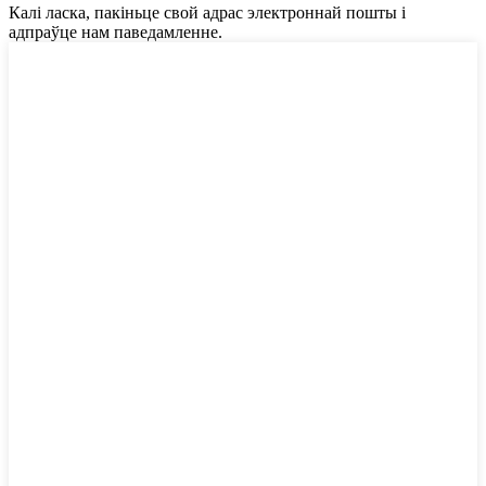
Калі ласка, пакіньце свой адрас электроннай пошты і
адпраўце нам паведамленне.