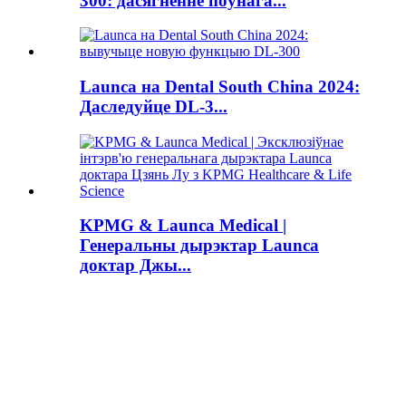
300: дасягненне поўнага...
Launca на Dental South China 2024:
Даследуйце DL-3...
KPMG & Launca Medical |
Генеральны дырэктар Launca
доктар Джы...