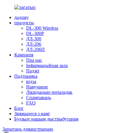
дадому
прадукты
DL-300 Wireless
DL-300P
ДЛ-300
ДЛ-206
ДЛ-206П
Кампанія
Пра нас
Інфармацыйная зала
Падзеі
Падтрымка
відэа
Навучанне
Ліквідацыю непаладак
Спампаваць
FAQ
Блог
Звяжыцеся з намі
Будзьце нашым дыстрыбутарам
Запытаць дэманстрацыю