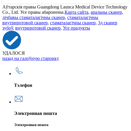
Аўтарскія правы Guangdong Launca Medical Device Technology
Co., Ltd. Усе правы абаронены.
Карта сайта
,
аральны сканер
,
лічбавы стаматалагічны сканер
,
стаматалагічны
внутриротовой сканер
,
стаматалагічны сканер
,
3д сканер
зубоў
,
внутриротовой сканер
,
Усе прадукты
УДАЛОСЯ
назад на галоўную старонку
Тэлефон
Электронная пошта
Электронная пошта