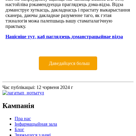
настойліва рэкамендуецца праглядзець дэма-відэа. Відэа
дэманструе хуткасць, дакладнасць і прастату выкарыстання
сканера, даючы дакладнае разуменне таго, як гэтая
тэхналогія можа палепшыць вашу стаматалагічную
практыку.
Націсніце тут, каб паглядзець дэманстрацыйнае відэа
Даведайцеся больш
Час публікацыі: 12 чэрвеня 2024 г
Кампанія
Пра нас
Інфармацыйная зала
Блог
Звяжыцеся з намі