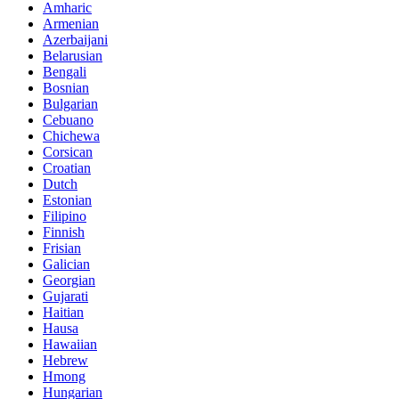
Amharic
Armenian
Azerbaijani
Belarusian
Bengali
Bosnian
Bulgarian
Cebuano
Chichewa
Corsican
Croatian
Dutch
Estonian
Filipino
Finnish
Frisian
Galician
Georgian
Gujarati
Haitian
Hausa
Hawaiian
Hebrew
Hmong
Hungarian