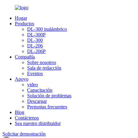
Hogar
Productos
DL-300 inalámbrico
DL-300P
DL-300
DL-206
DL-206P
Compañía
Sobre nosotros
Sala de redacción
Eventos
Apoyo
video
Capacitación
Solución de problemas
Descargar
Preguntas frecuentes
Blog
Contáctenos
Sea nuestro distribuidor
Solicitar demostración