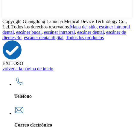
Copyright Guangdong Launcha Medical Device Technology Co.,
Ltd. Todos los derechos reservados.
Mapa del sitio
,
escáner intraoral
dental
,
escáner bucal
,
escáner intraoral
,
escáner dental
,
escáner de
dientes 3d
,
escáner dental digital
,
Todos los productos
EXITOSO
volver a la página de inicio
Teléfono
Correo electrónico