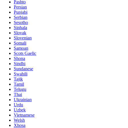
Pashto
Persian
Punjabi
Serbian
Sesotho
Sinhala
Slovak
Slovenian
Somali
Samoan
Scots Gaelic
Shona
Sindhi
Sundanese
Swahili
Tajik
Tamil
Telugu
Thai
Ukrainian
Urdu
Uzbek
Vietnamese
Welsh
Xhosa