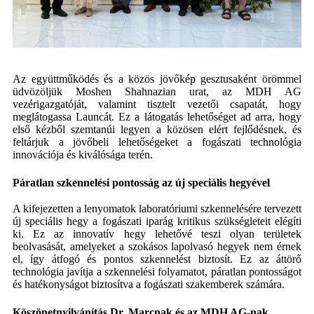
Az együttműködés és a közös jövőkép gesztusaként örömmel
üdvözöljük Moshen Shahnazian urat, az MDH AG
vezérigazgatóját, valamint tisztelt vezetői csapatát, hogy
meglátogassa Launcát. Ez a látogatás lehetőséget ad arra, hogy
első kézből szemtanúi legyen a közösen elért fejlődésnek, és
feltárjuk a jövőbeli lehetőségeket a fogászati ​​technológia
innovációja és kiválósága terén.
Páratlan szkennelési pontosság az új speciális hegyével
A kifejezetten a lenyomatok laboratóriumi szkennelésére tervezett
új speciális hegy a fogászati ​​iparág kritikus szükségleteit elégíti
ki. Ez az innovatív hegy lehetővé teszi olyan területek
beolvasását, amelyeket a szokásos lapolvasó hegyek nem érnek
el, így átfogó és pontos szkennelést biztosít. Ez az áttörő
technológia javítja a szkennelési folyamatot, páratlan pontosságot
és hatékonyságot biztosítva a fogászati ​​szakemberek számára.
Köszönetnyilvánítás Dr. Marcnak és az MDH AG-nak