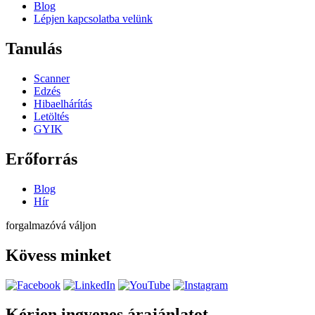
Blog
Lépjen kapcsolatba velünk
Tanulás
Scanner
Edzés
Hibaelhárítás
Letöltés
GYIK
Erőforrás
Blog
Hír
forgalmazóvá váljon
Kövess minket
Kérjen ingyenes árajánlatot