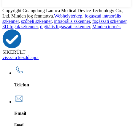
Copyright Guangdong Launca Medical Device Technology Co.,
Ltd. Minden jog fenntartva.
Webhelytérkép
,
fogászati ​​intraorális
szkenner
,
szóbeli szkenner
,
intraorális szkenner
,
fogászati ​​szkenner
,
3D fogak szkenner
,
digitális fogászati ​​szkenner
,
Minden termék
SIKERÜLT
vissza a kezdőlapra
Telefon
Email
Email