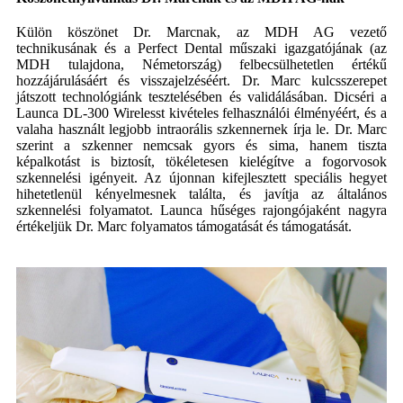
Külön köszönet Dr. Marcnak, az MDH AG vezető
technikusának és a Perfect Dental műszaki igazgatójának (az
MDH tulajdona, Németország) felbecsülhetetlen értékű
hozzájárulásáért és visszajelzéséért. Dr. Marc kulcsszerepet
játszott technológiánk tesztelésében és validálásában. Dicséri a
Launca DL-300 Wirelesst kivételes felhasználói élményéért, és a
valaha használt legjobb intraorális szkennernek írja le. Dr. Marc
szerint a szkenner nemcsak gyors és sima, hanem tiszta
képalkotást is biztosít, tökéletesen kielégítve a fogorvosok
szkennelési igényeit. Az újonnan kifejlesztett speciális hegyet
hihetetlenül kényelmesnek találta, és javítja az általános
szkennelési folyamatot. Launca hűséges rajongójaként nagyra
értékeljük Dr. Marc folyamatos támogatását és támogatását.