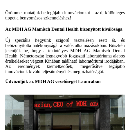
Örömmel mutatjuk be legújabb innovációnkat – az új különleges
tippet a benyomásos szkenneléshez!
Az MDH AG Mamisch Dental Health bizonyított kiválósága
Új speciális hegyünk szigorú tesztelésen esett át, és
bebizonyította hatékonyságát a valós alkalmazásokban. Büszkén
jelentjük be, hogy a tekintélyes MDH AG Mamisch Dental
Health, Németország legnagyobb fogászati ​​laboratóriuma alapos
értékeléseket végzett Kínában található laboratóriumi irodájában.
Az eredmények kiemelkedőek, megerősítve legújabb
innovációnk kiváló teljesítményét és megbízhatóságát.
Üdvözöljük az MDH AG vezetőségét Launcában