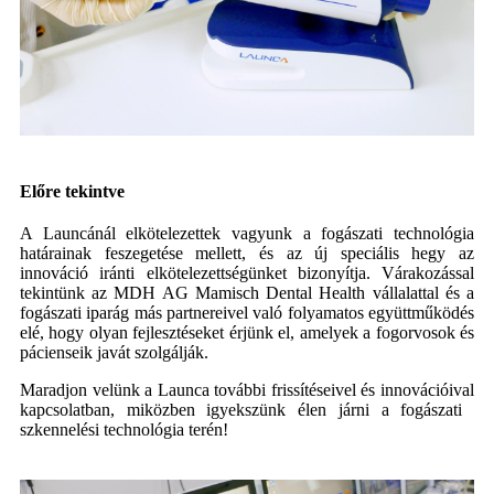
Előre tekintve
A Launcánál elkötelezettek vagyunk a fogászati ​​technológia
határainak feszegetése mellett, és az új speciális hegy az
innováció iránti elkötelezettségünket bizonyítja. Várakozással
tekintünk az MDH AG Mamisch Dental Health vállalattal és a
fogászati ​​iparág más partnereivel való folyamatos együttműködés
elé, hogy olyan fejlesztéseket érjünk el, amelyek a fogorvosok és
pácienseik javát szolgálják.
Maradjon velünk a Launca további frissítéseivel és innovációival
kapcsolatban, miközben igyekszünk élen járni a fogászati ​​
szkennelési technológia terén!