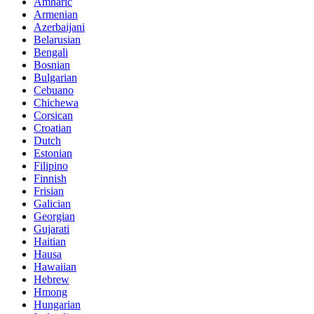
Amharic
Armenian
Azerbaijani
Belarusian
Bengali
Bosnian
Bulgarian
Cebuano
Chichewa
Corsican
Croatian
Dutch
Estonian
Filipino
Finnish
Frisian
Galician
Georgian
Gujarati
Haitian
Hausa
Hawaiian
Hebrew
Hmong
Hungarian