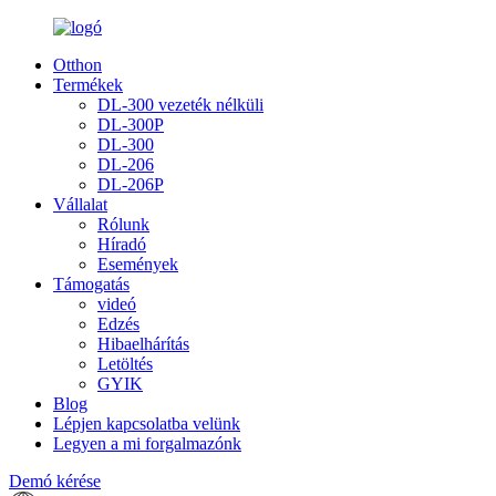
Otthon
Termékek
DL-300 vezeték nélküli
DL-300P
DL-300
DL-206
DL-206P
Vállalat
Rólunk
Híradó
Események
Támogatás
videó
Edzés
Hibaelhárítás
Letöltés
GYIK
Blog
Lépjen kapcsolatba velünk
Legyen a mi forgalmazónk
Demó kérése