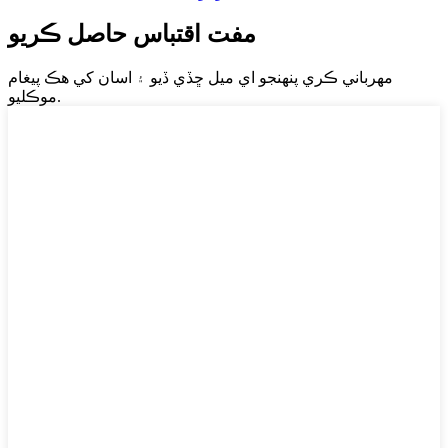
مفت اقتباس حاصل ڪريو
مهرباني ڪري پنهنجو اي ميل ڇڏي ڏيو ۽ اسان کي هڪ پيغام
موڪليو.