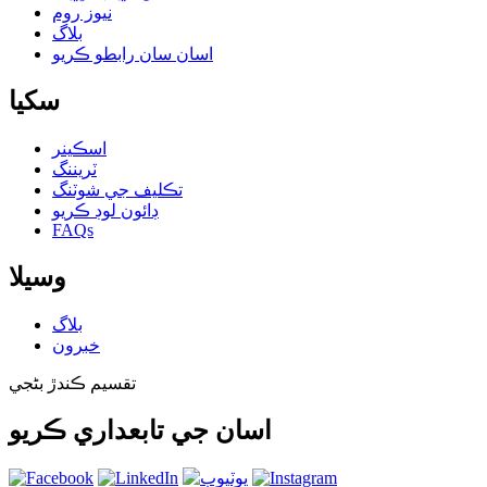
نيوز روم
بلاگ
اسان سان رابطو ڪريو
سکيا
اسڪينر
ٽريننگ
تڪليف جي شوٽنگ
ڊائون لوڊ ڪريو
FAQs
وسيلا
بلاگ
خبرون
تقسيم ڪندڙ بڻجي
اسان جي تابعداري ڪريو