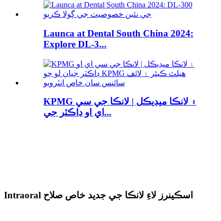
Launca at Dental South China 2024:
Explore DL-3...
KPMG ۽ لانڪا ميڊيڪل | لانڪا جي سي
اي او ڊاڪٽر جي...
Intraoral اسڪينرز لاءِ لانڪا جي جديد خاص صلاح