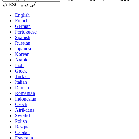
لاءِ ESC کي دٻايو
English
French
German
Portuguese
Spanish
Russian
Japanese
Korean
Arabic
Irish
Greek
Turkish
Italian
Danish
Romanian
Indonesian
Czech
Afrikaans
Swedish
Polish
Basque
Catalan
Esperanto