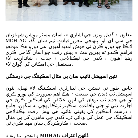
تعاون ۽ گڏيل ويزن جي اشاري ۾، اسان مسٽر موشن شهنازيان،
MDH AG جي سي اي او، پنهنجي معزز قيادت ٽيم سان گڏ،
لانڪا جو دورو ڪرڻ تي خوش آمديد آهيون. هي دورو هڪ موقعو
فراهم ڪندو ته پهرين هٿ ۾ پيش رفت جو اسان گڏجي ڪري
رهيا آهيون ۽ ڏندن جي ٽيڪنالاجي ۾ جدت ۽ شانداريت لاء
مستقبل جي امڪانن کي ڳولڻ لاء.
نئين اسپيشل ٽائيپ سان بي مثال اسڪيننگ جي درستگي
خاص طور تي نقشن جي ليبارٽري اسڪيننگ لاءِ ٺهيل، نئون
اسپيشل ٽپ ڏندن جي صنعت ۾ هڪ اهم ضرورت کي پورو ڪري
ٿو. هي جديد ٽپ توهان کي انهن علائقن کي اسڪين ڪرڻ جي
اجازت ڏئي ٿو جتي باقاعده اسڪينر ٽوٽڪا پهچي نه سگهن، جامع
۽ درست اسڪين کي يقيني بڻائي. هي پيش رفت ٽيڪنالاجي
اسڪيننگ جي عمل کي وڌائي ٿي، ڏندن جي ماهرن کي بي مثال
صحت ۽ ڪارڪردگي سان مهيا ڪري ٿي.
ڊاڪٽر مارڪ ۽ MDH AG ڏانهن اعتراف