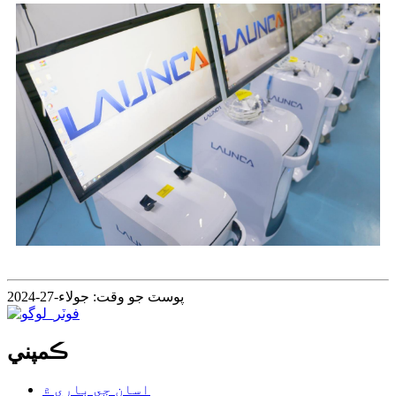
پوسٽ جو وقت: جولاء-27-2024
ڪمپني
اسان جي باري ۾