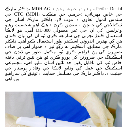
ڊاڪٽر مارڪ، MDH AG سينيئر ٽيڪنيشن ۽ Perfect Dental
جي CTO (MDH، جرمني جي ملڪيت) جي خاص مهرباني،
سندس انمول تعاون ۽ موٽ لاءِ. ڊاڪٽر مارڪ اسان جي
ٽيڪنالاجي کي جانچڻ ۽ تصديق ڪرڻ ۾ هڪ اهم شخصيت رهيو
آهي. هو لانڪا DL-300 وائرليس کي ان جي غير معمولي
استعمال ڪندڙ تجربي جي ساراهه ڪري ٿو، ان کي بيان ڪندي
هن کي بهترين اندروني اسڪينر طور استعمال ڪيو آهي. ڊاڪٽر
مارڪ جي مطابق، اسڪينر نه رڳو تيز ۽ هموار آهي پر صاف
تصويرن کي پڻ فراهم ڪري ٿو، مڪمل طور تي ڏندن جي
اسڪيننگ جي ضرورتن کي پورو ڪري ٿو. هن نئين ترقي يافته
خاص ٽپ کي ناقابل يقين حد تائين آسان مليو آهي، مجموعي
اسڪيننگ جي عمل کي وڌايو. لانڪا جي وفادار پرستار جي
حيثيت ۾، ڊاڪٽر مارڪ جي مسلسل حمايت ۽ توثيق کي ساراهيو
ويو آهي.