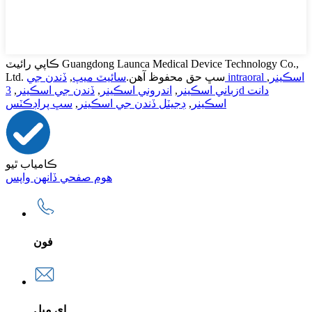
ڪاپي رائيٽ Guangdong Launca Medical Device Technology Co.,
ڏندن جي intraoral اسڪينر
,
Ltd. سڀ حق محفوظ آهن.
سائيٽ ميپ
,
زباني اسڪينر
,
اندروني اسڪينر
,
ڏندن جي اسڪينر
,
3d دانت
اسڪينر
,
ڊجيٽل ڏندن جي اسڪينر
,
سڀ پراڊڪٽس
ڪامياب ٿيو
هوم صفحي ڏانهن واپس
فون
اي ميل