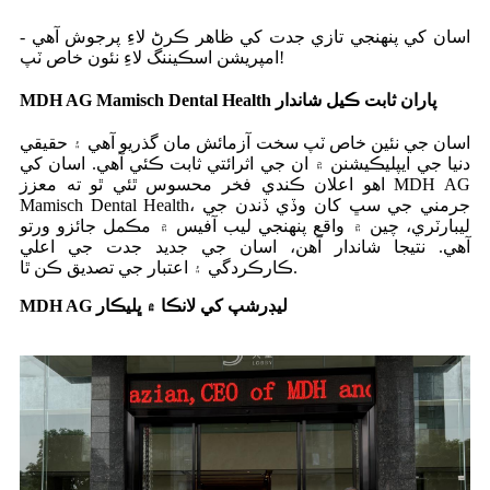
اسان کي پنهنجي تازي جدت کي ظاھر ڪرڻ لاءِ پرجوش آھي -
امپريشن اسڪيننگ لاءِ نئون خاص ٽپ!
MDH AG Mamisch Dental Health پاران ثابت ڪيل شاندار
اسان جي نئين خاص ٽپ سخت آزمائش مان گذريو آهي ۽ حقيقي
دنيا جي ايپليڪيشنن ۾ ان جي اثرائتي ثابت ڪئي آهي. اسان کي
اهو اعلان ڪندي فخر محسوس ٿئي ٿو ته معزز MDH AG
Mamisch Dental Health، جرمني جي سڀ کان وڏي ڏندن جي
ليبارٽري، چين ۾ واقع پنهنجي ليب آفيس ۾ مڪمل جائزو ورتو
آهي. نتيجا شاندار آهن، اسان جي جديد جدت جي اعلي
ڪارڪردگي ۽ اعتبار جي تصديق ڪن ٿا.
MDH AG ليڊرشپ کي لانڪا ۾ ڀليڪار