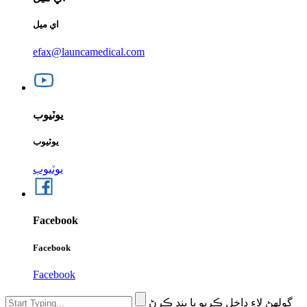
اي ميل
efax@launcamedical.com
يوٽيوب
يوٽيوب
يوٽيوب
Facebook
Facebook
Facebook
ڳولهڻ لاءِ داخل ڪريو يا بند ڪرڻ