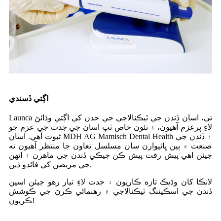
اڳتي ڏسندي
Launca تي، اسان ڏندن جي ٽيڪنالاجي جي حدن کي اڳتي وڌائڻ
لاءِ پرعزم آهيون، ۽ نئون خاص ٽپ اسان جي جدت جي عزم جو
ثبوت آهي. اسان MDH AG Mamisch Dental Health ۽ ڏندن جي
صنعت ۾ ٻين ڀائيوارن سان مسلسل تعاون جا منتظر آهيون ته
جيئن اهي پيش رفت پيش ڪن جيڪي ڏندن جي ماهرن ۽ انهن
جي مريضن کي فائدو ڏين.
لانڪا کان وڌيڪ تازه ڪاريون ۽ جدت لاءِ تيار رهو جيئن اسين
ڏندن جي اسڪيننگ ٽيڪنالاجي ۾ رهنمائي ڪرڻ جي ڪوشش
ڪريون!