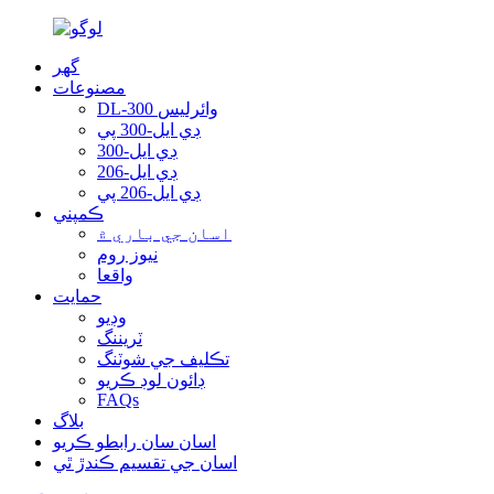
گهر
مصنوعات
DL-300 وائرليس
ڊي ايل-300 پي
ڊي ايل-300
ڊي ايل-206
ڊي ايل-206 پي
ڪمپني
اسان جي باري ۾
نيوز روم
واقعا
حمايت
وڊيو
ٽريننگ
تڪليف جي شوٽنگ
ڊائون لوڊ ڪريو
FAQs
بلاگ
اسان سان رابطو ڪريو
اسان جي تقسيم ڪندڙ ٿي