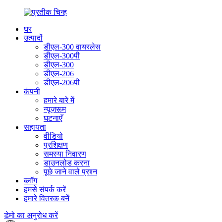
घर
उत्पादों
डीएल-300 वायरलेस
डीएल-300पी
डीएल-300
डीएल-206
डीएल-206पी
कंपनी
हमारे बारे में
न्यूज़रूम
घटनाएँ
सहायता
वीडियो
प्रशिक्षण
समस्या निवारण
डाउनलोड करना
पूछे जाने वाले प्रश्न
ब्लॉग
हमसे संपर्क करें
हमारे वितरक बनें
डेमो का अनुरोध करें