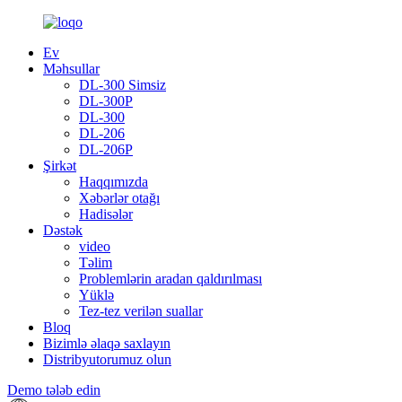
Ev
Məhsullar
DL-300 Simsiz
DL-300P
DL-300
DL-206
DL-206P
Şirkət
Haqqımızda
Xəbərlər otağı
Hadisələr
Dəstək
video
Təlim
Problemlərin aradan qaldırılması
Yüklə
Tez-tez verilən suallar
Bloq
Bizimlə əlaqə saxlayın
Distribyutorumuz olun
Demo tələb edin