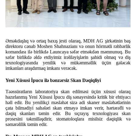
Əməkdaşlıq və ortaq baxış jesti olaraq, MDH AG şirkətinin baş
direktoru cənab Moshen Shahnazianı və onun hörmətli rəhbərlik
komandası ilə birlikdə Launcaya səfər etməkdən məmnunuq. Bu
səfər birlikdə əldə etdiyimiz irəliləyişlərin şahidi olmaq və diş
texnologiyasında yenilik və mükəmməllik üçün gələcək
imkanları araşdırmaq imkanı verəcək.
Yeni Xüsusi İpucu ilə bənzərsiz Skan Dəqiqliyi
Təəssüratların laboratoriya skan edilməsi üçün xüsusi olaraq
hazırlanmış Yeni Xüsusi İpucu diş sənayesində kritik bir ehtiyacı
həll edir. Bu yenilikçi məsləhət sizə adi skaner məsləhətlərinin
çata bilmədiyi sahələri skan etməyə imkan verir, hərtərəfli və
dəqiq skanları təmin edir. Bu sıçrayış texnologiyası skan
prosesini təkmilləşdirir, stomatoloqlara misilsiz dəqiqlik və
səmərəlilik təmin edir.