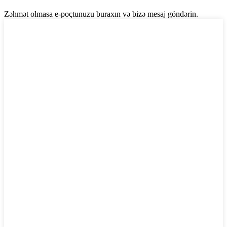
Zəhmət olmasa e-poçtunuzu buraxın və bizə mesaj göndərin.