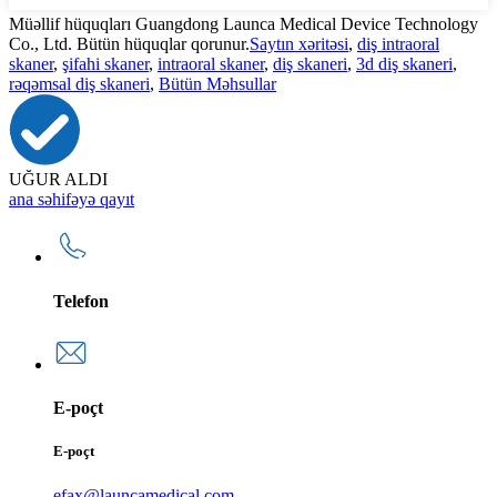
Müəllif hüquqları Guangdong Launca Medical Device Technology
Co., Ltd. Bütün hüquqlar qorunur.
Saytın xəritəsi
,
diş intraoral
skaner
,
şifahi skaner
,
intraoral skaner
,
diş skaneri
,
3d diş skaneri
,
rəqəmsal diş skaneri
,
Bütün Məhsullar
UĞUR ALDI
ana səhifəyə qayıt
Telefon
E-poçt
E-poçt
efax@launcamedical.com