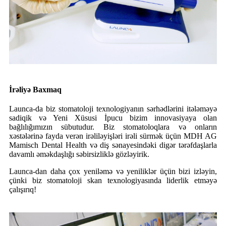
İrəliyə Baxmaq
Launca-da biz stomatoloji texnologiyanın sərhədlərini itələməyə
sadiqik və Yeni Xüsusi İpucu bizim innovasiyaya olan
bağlılığımızın sübutudur. Biz stomatoloqlara və onların
xəstələrinə fayda verən irəliləyişləri irəli sürmək üçün MDH AG
Mamisch Dental Health və diş sənayesindəki digər tərəfdaşlarla
davamlı əməkdaşlığı səbirsizliklə gözləyirik.
Launca-dan daha çox yeniləmə və yeniliklər üçün bizi izləyin,
çünki biz stomatoloji skan texnologiyasında liderlik etməyə
çalışırıq!