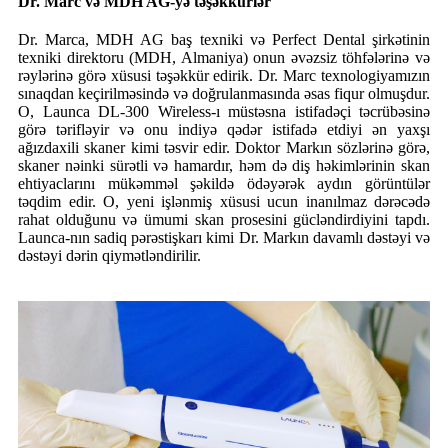
Dr. Marc və MDH AG-yə təşəkkürlər
Dr. Marca, MDH AG baş texniki və Perfect Dental şirkətinin
texniki direktoru (MDH, Almaniya) onun əvəzsiz töhfələrinə və
rəylərinə görə xüsusi təşəkkür edirik. Dr. Marc texnologiyamızın
sınaqdan keçirilməsində və doğrulanmasında əsas fiqur olmuşdur.
O, Launca DL-300 Wireless-ı müstəsna istifadəçi təcrübəsinə
görə tərifləyir və onu indiyə qədər istifadə etdiyi ən yaxşı
ağızdaxili skaner kimi təsvir edir. Doktor Markın sözlərinə görə,
skaner nəinki sürətli və hamardır, həm də diş həkimlərinin skan
ehtiyaclarını mükəmməl şəkildə ödəyərək aydın görüntülər
təqdim edir. O, yeni işlənmiş xüsusi ucun inanılmaz dərəcədə
rahat olduğunu və ümumi skan prosesini gücləndirdiyini tapdı.
Launca-nın sadiq pərəstişkarı kimi Dr. Markın davamlı dəstəyi və
dəstəyi dərin qiymətləndirilir.