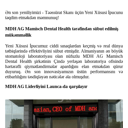
Ən son yeniliyimizi - Təəssürat Skanı üçün Yeni Xüsusi İpucunu
təqdim etməkdən məmnunuq!
MDH AG Mamisch Dental Health tərəfindən sübut edilmiş
mükəmməllik
Yeni Xüsusi İpucumuz ciddi sınaqlardan keçmiş və real dünya
tətbiqlərində effektivliyini sübut etmişdir. Almaniyanın ən böyük
stomatoloji laboratoriyası olan nüfuzlu MDH AG Mamisch
Dental Health şirkətinin Çində yerləşən laboratoriya ofisində
hərtərəfli qiymətləndirmələr apardığını elan etməkdən qürur
duyuruq. Ən son innovasiyamızın üstün performansını və
etibarlılığını təsdiqləyən nəticələr əla olmuşdur.
MDH AG Liderliyini Launca-da qarşılayır