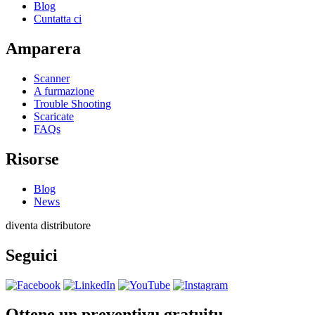
Blog
Cuntatta ci
Amparera
Scanner
A furmazione
Trouble Shooting
Scaricate
FAQs
Risorse
Blog
News
diventa distributore
Seguici
Ottene un preventivu gratuitu