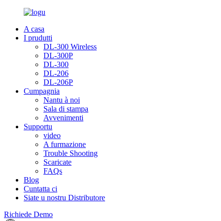
A casa
I prudutti
DL-300 Wireless
DL-300P
DL-300
DL-206
DL-206P
Cumpagnia
Nantu à noi
Sala di stampa
Avvenimenti
Supportu
video
A furmazione
Trouble Shooting
Scaricate
FAQs
Blog
Cuntatta ci
Siate u nostru Distributore
Richiede Demo