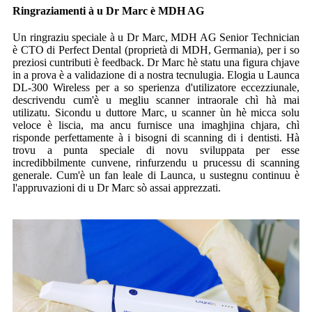
Ringraziamenti à u Dr Marc è MDH AG
Un ringraziu speciale à u Dr Marc, MDH AG Senior Technician
è CTO di Perfect Dental (proprietà di MDH, Germania), per i so
preziosi cuntributi è feedback. Dr Marc hè statu una figura chjave
in a prova è a validazione di a nostra tecnulugia. Elogia u Launca
DL-300 Wireless per a so sperienza d'utilizatore eccezziunale,
descrivendu cum'è u megliu scanner intraorale chì hà mai
utilizatu. Sicondu u duttore Marc, u scanner ùn hè micca solu
veloce è liscia, ma ancu furnisce una imaghjina chjara, chì
risponde perfettamente à i bisogni di scanning di i dentisti. Hà
trovu a punta speciale di novu sviluppata per esse
incredibbilmente cunvene, rinfurzendu u prucessu di scanning
generale. Cum'è un fan leale di Launca, u sustegnu continuu è
l'appruvazioni di u Dr Marc sò assai apprezzati.