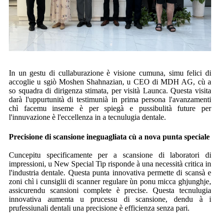
In un gestu di cullaburazione è visione cumuna, simu felici di
accoglie u sgiò Moshen Shahnazian, u CEO di MDH AG, cù a
so squadra di dirigenza stimata, per visità Launca. Questa visita
darà l'uppurtunità di testimunià in prima persona l'avanzamenti
chì facemu inseme è per spiegà e pussibulità future per
l'innuvazione è l'eccellenza in a tecnulugia dentale.
Precisione di scansione ineguagliata cù a nova punta speciale
Cuncepitu specificamente per a scansione di laboratori di
impressioni, u New Special Tip risponde à una necessità critica in
l'industria dentale. Questa punta innovativa permette di scansà e
zoni chì i cunsiglii di scanner regulare ùn ponu micca ghjunghje,
assicurendu scansioni complete è precise. Questa tecnulugia
innovativa aumenta u prucessu di scansione, dendu à i
prufessiunali dentali una precisione è efficienza senza pari.