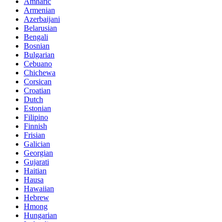
Amharic
Armenian
Azerbaijani
Belarusian
Bengali
Bosnian
Bulgarian
Cebuano
Chichewa
Corsican
Croatian
Dutch
Estonian
Filipino
Finnish
Frisian
Galician
Georgian
Gujarati
Haitian
Hausa
Hawaiian
Hebrew
Hmong
Hungarian