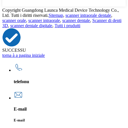
Copyright Guangdong Launca Medical Device Technology Co.,
Ltd. Tutti i diritti riservati.
Sitemap
,
scanner intraorale dentale
,
scanner orale
,
scanner intraorale
,
scanner dentale
,
Scanner di denti
3D
,
scanner dentale digitale
,
Tutti i prudutti
SUCCESSU
torna à a pagina iniziale
telefonu
E-mail
E-mail